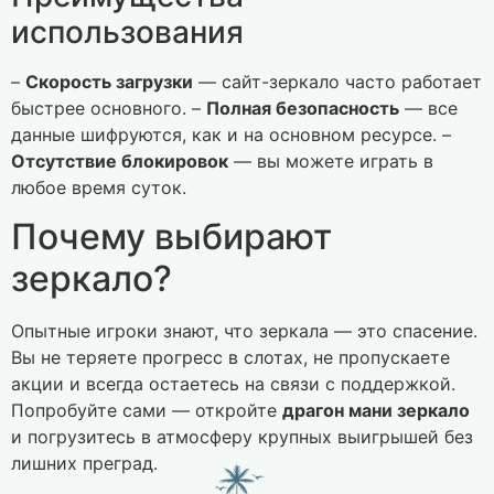
использования
–
Скорость загрузки
— сайт-зеркало часто работает
быстрее основного. –
Полная безопасность
— все
данные шифруются, как и на основном ресурсе. –
Отсутствие блокировок
— вы можете играть в
любое время суток.
Почему выбирают
зеркало?
Опытные игроки знают, что зеркала — это спасение.
Вы не теряете прогресс в слотах, не пропускаете
акции и всегда остаетесь на связи с поддержкой.
Попробуйте сами — откройте
драгон мани зеркало
и погрузитесь в атмосферу крупных выигрышей без
лишних преград.