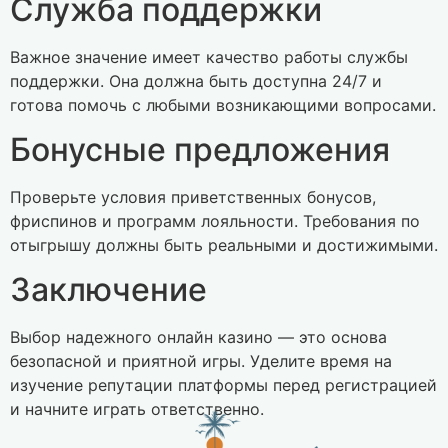
Служба поддержки
Важное значение имеет качество работы службы
поддержки. Она должна быть доступна 24/7 и
готова помочь с любыми возникающими вопросами.
Бонусные предложения
Проверьте условия приветственных бонусов,
фриспинов и программ лояльности. Требования по
отыгрышу должны быть реальными и достижимыми.
Заключение
Выбор надежного онлайн казино — это основа
безопасной и приятной игры. Уделите время на
изучение репутации платформы перед регистрацией
и начните играть ответственно.