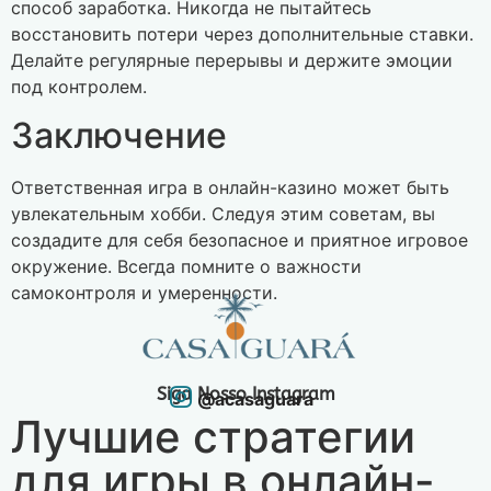
способ заработка. Никогда не пытайтесь
восстановить потери через дополнительные ставки.
Делайте регулярные перерывы и держите эмоции
под контролем.
Заключение
Ответственная игра в онлайн-казино может быть
увлекательным хобби. Следуя этим советам, вы
создадите для себя безопасное и приятное игровое
окружение. Всегда помните о важности
самоконтроля и умеренности.
Siga Nosso Instagram
@acasaguara
Лучшие стратегии
для игры в онлайн-