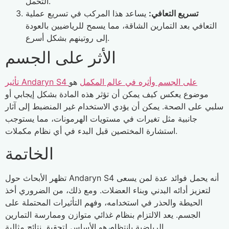
التحمل.
تسريع التعافي:
يساعد هذا المركب في تسريع عملية
التعافي بعد التمارين الشاقة، مما يسمح للرياضيين بالعودة
إلى روتينهم بشكل أسرع.
الأثر على الجسم
تأثير Andaryn S4 على الجسم وأثره في عالم المكمل
هو
موضوع يعكس كيف يمكن أن تؤثر هذه المادة بشكل إيجابي أو
سلبي على الصحة. يمكن أن يؤدي الاستخدام غير المنضبط إلى آثار
جانبية مثل تغيرات في مستويات الهرمونات، مما يستوجب
استشارة المختصين قبل البدء في أي نظام مكملات.
الخاتمة
تظهر الأبحاث حول Andaryn S4 أنه يحمل فوائد عدة لمن يسعى
لتعزيز أدائه البدني وبناء العضلات. ومع ذلك، من الضروري أخذ
الحيطة والحذر في استخدامه، وفهم التأثيرات المحتملة على
الجسم. يعد الالتزام بنظام غذائي متوازن وممارسة التمارين
الرياضية بانتظام هو الأساس لتحقيق نتائج مثالية.