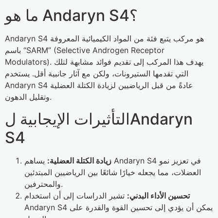
ما هو Andaryn S4؟
Andaryn S4 هو مركب يتبع فئة من المواد الكيميائية المعروفة
باسم “SARM” (Selective Androgen Receptor
Modulators). يهدف هذا المركب إلى تقديم فوائد مشابهة لتلك
التي تقدمها الستيرونات، ولكن مع آثار جانبية أقل. يستخدم
Andaryn S4 عادةً من قبل الرياضيين لزيادة الكتلة العضلية
وتقليل الدهون.
التأثيرات الإيجابية لAndaryn
S4
زيادة الكتلة العضلية:
يساهم Andaryn S4 في تعزيز نمو
العضلات، مما يجعله خيارًا شائعًا بين الرياضيين المبتدئين
والمحترفين.
تحسين الأداء البدني:
تشير الدراسات إلى أن استخدام
Andaryn S4 يمكن أن يؤدي إلى تحسين القوة والقدرة على