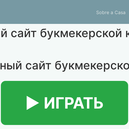
Sobre a Casa
й сайт букмекерской 
ный сайт букмекерско
▶️ ИГРАТЬ