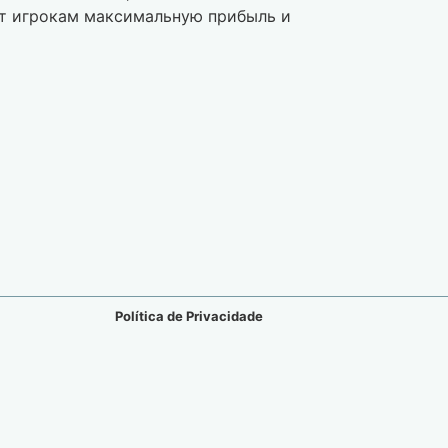
ет игрокам максимальную прибыль и
Política de Privacidade