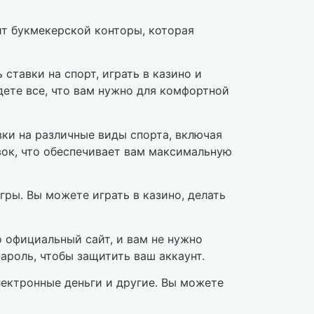
йт букмекерской конторы, которая
 ставки на спорт, играть в казино и
дете все, что вам нужно для комфортной
вки на различные виды спорта, включая
авок, что обеспечивает вам максимальную
гры. Вы можете играть в казино, делать
о официальный сайт, и вам не нужно
ароль, чтобы защитить ваш аккаунт.
лектронные деньги и другие. Вы можете