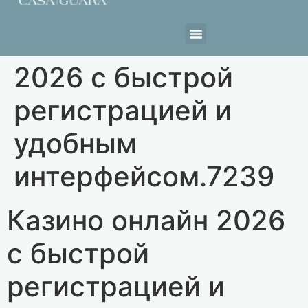
Estrutura da Casa
2026 с быстрой
регистрацией и
удобным
интерфейсом.7239
Казино онлайн 2026
с быстрой
регистрацией и