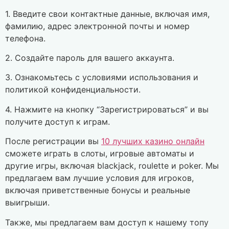
1. Введите свои контактные данные, включая имя,
фамилию, адрес электронной почты и номер
телефона.
2. Создайте пароль для вашего аккаунта.
3. Ознакомьтесь с условиями использования и
политикой конфиденциальности.
4. Нажмите на кнопку “Зарегистрироваться” и вы
получите доступ к играм.
После регистрации вы
10 лучших казино онлайн
сможете играть в слоты, игровые автоматы и
другие игры, включая blackjack, roulette и poker. Мы
предлагаем вам лучшие условия для игроков,
включая приветственные бонусы и реальные
выигрыши.
Также, мы предлагаем вам доступ к нашему топу