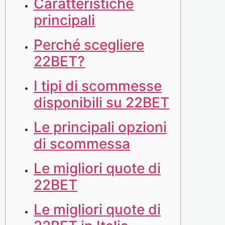
Caratteristiche
principali
Perché scegliere
22BET?
I tipi di scommesse
disponibili su 22BET
Le principali opzioni
di scommessa
Le migliori quote di
22BET
Le migliori quote di