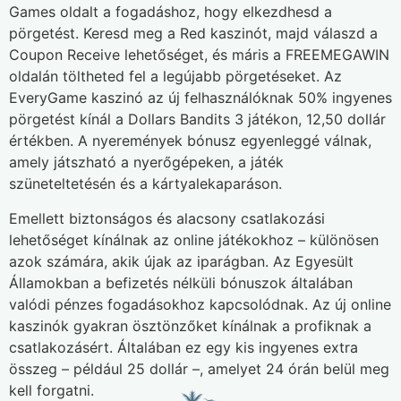
Games oldalt a fogadáshoz, hogy elkezdhesd a
pörgetést. Keresd meg a Red kaszinót, majd válaszd a
Coupon Receive lehetőséget, és máris a FREEMEGAWIN
oldalán töltheted fel a legújabb pörgetéseket. Az
EveryGame kaszinó az új felhasználóknak 50% ingyenes
pörgetést kínál a Dollars Bandits 3 játékon, 12,50 dollár
értékben. A nyeremények bónusz egyenleggé válnak,
amely játszható a nyerőgépeken, a játék
szüneteltetésén és a kártyalekaparáson.
Emellett biztonságos és alacsony csatlakozási
lehetőséget kínálnak az online játékokhoz – különösen
azok számára, akik újak az iparágban. Az Egyesült
Államokban a befizetés nélküli bónuszok általában
valódi pénzes fogadásokhoz kapcsolódnak. Az új online
kaszinók gyakran ösztönzőket kínálnak a profiknak a
csatlakozásért. Általában ez egy kis ingyenes extra
összeg – például 25 dollár –, amelyet 24 órán belül meg
kell forgatni.