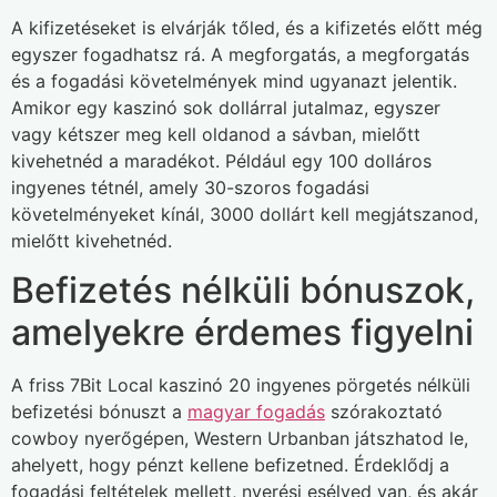
A kifizetéseket is elvárják tőled, és a kifizetés előtt még
egyszer fogadhatsz rá. A megforgatás, a megforgatás
és a fogadási követelmények mind ugyanazt jelentik.
Amikor egy kaszinó sok dollárral jutalmaz, egyszer
vagy kétszer meg kell oldanod a sávban, mielőtt
kivehetnéd a maradékot. Például egy 100 dolláros
ingyenes tétnél, amely 30-szoros fogadási
követelményeket kínál, 3000 dollárt kell megjátszanod,
mielőtt kivehetnéd.
Befizetés nélküli bónuszok,
amelyekre érdemes figyelni
A friss 7Bit Local kaszinó 20 ingyenes pörgetés nélküli
befizetési bónuszt a
magyar fogadás
szórakoztató
cowboy nyerőgépen, Western Urbanban játszhatod le,
ahelyett, hogy pénzt kellene befizetned. Érdeklődj a
fogadási feltételek mellett, nyerési esélyed van, és akár