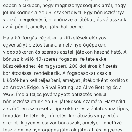
ebben a cikkben, hogy megbizonyosodjunk arról, hogy
jól működnek a You.S. szakértőivel. Egy bónuszkártya
vonzó megjelenésű, ellenőrizze a játékot, és válassza ki
az új pénzt, amellyel játszhat benne.
Ha a körforgás véget ér, a kifizetések előnyös
egyensúlyt biztosítanak, amely nyerőgépeken,
videópókeren és számos asztali játékon használható. A
bónusz kiváló 40-szeres fogadási feltételekkel
büszkélkedhet, és nagyszerű 200 dolláros kifizetési
korlátozással rendelkezik. A fogadásokat csak a
kikötőkben kell teljesíteni, amelyet játékonként korlátoz
az Arrows Edge, a Rival Betting, az Alive Betting és a
WGS. Íme a teljes jóváhagyott befizetés nélküli
bónuszkészletünk You.S. játékosok számára. Használd
a szűrőrendszereket a típusokhoz és ajánlatokhoz típus,
fogadási feltételek, kifizetési korlátozás vagy érték
szerint. Ingyenes csavar bónuszok, amelyek lehetővé
teszik online nyerőgépes játékok játékát, és ingyenes