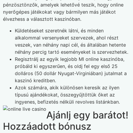
pénzösztönzők, amelyek lehetővé teszik, hogy online
nyerőgépes játékokat vagy bármilyen más játékot
élvezhess a választott kaszinóban.
Küldetéseket szeretnék látni, és minden
alkalommal versenyeket szervezek, ahol részt
veszek, van néhány napi cél, és általában hetente
néhány percig tartó eseményeket is szervezhetek.
Regisztrálj az egyik legjobb MI online kaszinóba,
próbáld ki egyszerűen, és oldj fel egy első 25
dolláros (50 dollár Nyugat-Virginiában) jutalmat a
kaszinó kreditben.
Azok számára, akik különösen keresik az ilyen
típusú ajándékokat, összegyűjtöttük őket az
ingyenes, befizetés nélküli revolves listánkban.
Ajánlj egy barátot!
Hozzáadott bónusz