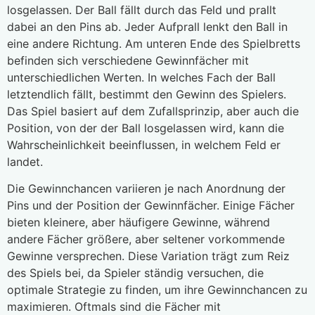
losgelassen. Der Ball fällt durch das Feld und prallt
dabei an den Pins ab. Jeder Aufprall lenkt den Ball in
eine andere Richtung. Am unteren Ende des Spielbretts
befinden sich verschiedene Gewinnfächer mit
unterschiedlichen Werten. In welches Fach der Ball
letztendlich fällt, bestimmt den Gewinn des Spielers.
Das Spiel basiert auf dem Zufallsprinzip, aber auch die
Position, von der der Ball losgelassen wird, kann die
Wahrscheinlichkeit beeinflussen, in welchem Feld er
landet.
Die Gewinnchancen variieren je nach Anordnung der
Pins und der Position der Gewinnfächer. Einige Fächer
bieten kleinere, aber häufigere Gewinne, während
andere Fächer größere, aber seltener vorkommende
Gewinne versprechen. Diese Variation trägt zum Reiz
des Spiels bei, da Spieler ständig versuchen, die
optimale Strategie zu finden, um ihre Gewinnchancen zu
maximieren. Oftmals sind die Fächer mit