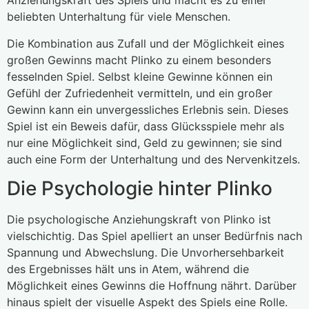
Anziehungskraft des Spiels und macht es zu einer
beliebten Unterhaltung für viele Menschen.
Die Kombination aus Zufall und der Möglichkeit eines
großen Gewinns macht Plinko zu einem besonders
fesselnden Spiel. Selbst kleine Gewinne können ein
Gefühl der Zufriedenheit vermitteln, und ein großer
Gewinn kann ein unvergessliches Erlebnis sein. Dieses
Spiel ist ein Beweis dafür, dass Glücksspiele mehr als
nur eine Möglichkeit sind, Geld zu gewinnen; sie sind
auch eine Form der Unterhaltung und des Nervenkitzels.
Die Psychologie hinter Plinko
Die psychologische Anziehungskraft von Plinko ist
vielschichtig. Das Spiel apelliert an unser Bedürfnis nach
Spannung und Abwechslung. Die Unvorhersehbarkeit
des Ergebnisses hält uns in Atem, während die
Möglichkeit eines Gewinns die Hoffnung nährt. Darüber
hinaus spielt der visuelle Aspekt des Spiels eine Rolle.