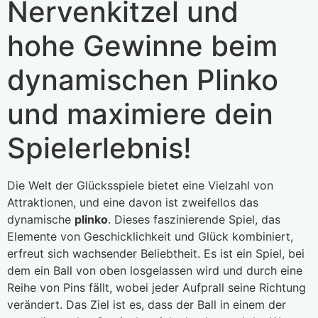
Nervenkitzel und
hohe Gewinne beim
dynamischen Plinko
und maximiere dein
Spielerlebnis!
Die Welt der Glücksspiele bietet eine Vielzahl von
Attraktionen, und eine davon ist zweifellos das
dynamische
plinko
. Dieses faszinierende Spiel, das
Elemente von Geschicklichkeit und Glück kombiniert,
erfreut sich wachsender Beliebtheit. Es ist ein Spiel, bei
dem ein Ball von oben losgelassen wird und durch eine
Reihe von Pins fällt, wobei jeder Aufprall seine Richtung
verändert. Das Ziel ist es, dass der Ball in einem der