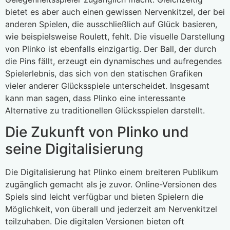
bietet es aber auch einen gewissen Nervenkitzel, der bei
anderen Spielen, die ausschließlich auf Glück basieren,
wie beispielsweise Roulett, fehlt. Die visuelle Darstellung
von Plinko ist ebenfalls einzigartig. Der Ball, der durch
die Pins fällt, erzeugt ein dynamisches und aufregendes
Spielerlebnis, das sich von den statischen Grafiken
vieler anderer Glücksspiele unterscheidet. Insgesamt
kann man sagen, dass Plinko eine interessante
Alternative zu traditionellen Glücksspielen darstellt.
Die Zukunft von Plinko und
seine Digitalisierung
Die Digitalisierung hat Plinko einem breiteren Publikum
zugänglich gemacht als je zuvor. Online-Versionen des
Spiels sind leicht verfügbar und bieten Spielern die
Möglichkeit, von überall und jederzeit am Nervenkitzel
teilzuhaben. Die digitalen Versionen bieten oft