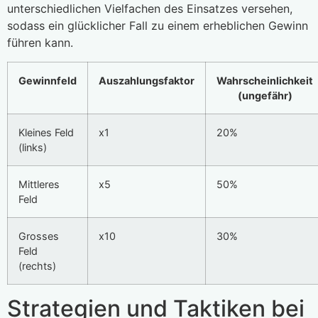
unterschiedlichen Vielfachen des Einsatzes versehen,
sodass ein glücklicher Fall zu einem erheblichen Gewinn
führen kann.
Gewinnfeld
Auszahlungsfaktor
Wahrscheinlichkeit
(ungefähr)
Kleines Feld
x1
20%
(links)
Mittleres
x5
50%
Feld
Grosses
x10
30%
Feld
(rechts)
Strategien und Taktiken bei