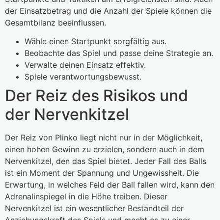
der Einsatzbetrag und die Anzahl der Spiele können die
Gesamtbilanz beeinflussen.
Wähle einen Startpunkt sorgfältig aus.
Beobachte das Spiel und passe deine Strategie an.
Verwalte deinen Einsatz effektiv.
Spiele verantwortungsbewusst.
Der Reiz des Risikos und
der Nervenkitzel
Der Reiz von Plinko liegt nicht nur in der Möglichkeit,
einen hohen Gewinn zu erzielen, sondern auch in dem
Nervenkitzel, den das Spiel bietet. Jeder Fall des Balls
ist ein Moment der Spannung und Ungewissheit. Die
Erwartung, in welches Feld der Ball fallen wird, kann den
Adrenalinspiegel in die Höhe treiben. Dieser
Nervenkitzel ist ein wesentlicher Bestandteil der