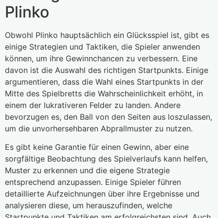
Plinko
Obwohl Plinko hauptsächlich ein Glücksspiel ist, gibt es
einige Strategien und Taktiken, die Spieler anwenden
können, um ihre Gewinnchancen zu verbessern. Eine
davon ist die Auswahl des richtigen Startpunkts. Einige
argumentieren, dass die Wahl eines Startpunkts in der
Mitte des Spielbretts die Wahrscheinlichkeit erhöht, in
einem der lukrativeren Felder zu landen. Andere
bevorzugen es, den Ball von den Seiten aus loszulassen,
um die unvorhersehbaren Abprallmuster zu nutzen.
Es gibt keine Garantie für einen Gewinn, aber eine
sorgfältige Beobachtung des Spielverlaufs kann helfen,
Muster zu erkennen und die eigene Strategie
entsprechend anzupassen. Einige Spieler führen
detaillierte Aufzeichnungen über ihre Ergebnisse und
analysieren diese, um herauszufinden, welche
Startpunkte und Taktiken am erfolgreichsten sind. Auch