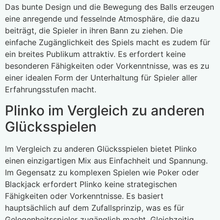
Das bunte Design und die Bewegung des Balls erzeugen
eine anregende und fesselnde Atmosphäre, die dazu
beiträgt, die Spieler in ihren Bann zu ziehen. Die
einfache Zugänglichkeit des Spiels macht es zudem für
ein breites Publikum attraktiv. Es erfordert keine
besonderen Fähigkeiten oder Vorkenntnisse, was es zu
einer idealen Form der Unterhaltung für Spieler aller
Erfahrungsstufen macht.
Plinko im Vergleich zu anderen
Glücksspielen
Im Vergleich zu anderen Glücksspielen bietet Plinko
einen einzigartigen Mix aus Einfachheit und Spannung.
Im Gegensatz zu komplexen Spielen wie Poker oder
Blackjack erfordert Plinko keine strategischen
Fähigkeiten oder Vorkenntnisse. Es basiert
hauptsächlich auf dem Zufallsprinzip, was es für
Gelegenheitsspieler zugänglich macht. Gleichzeitig