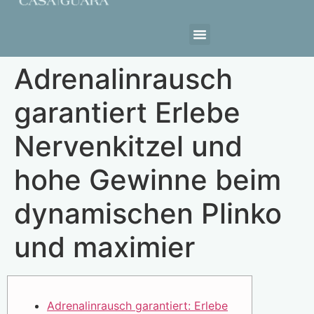
Estrutura da Casa
Adrenalinrausch
garantiert Erlebe
Nervenkitzel und
hohe Gewinne beim
dynamischen Plinko
und maximier
Adrenalinrausch garantiert: Erlebe