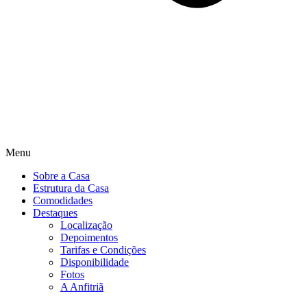
Menu
Sobre a Casa
Estrutura da Casa
Comodidades
Destaques
Localização
Depoimentos
Tarifas e Condições
Disponibilidade
Fotos
A Anfitriã