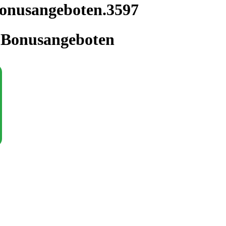
Bonusangeboten.3597
n Bonusangeboten