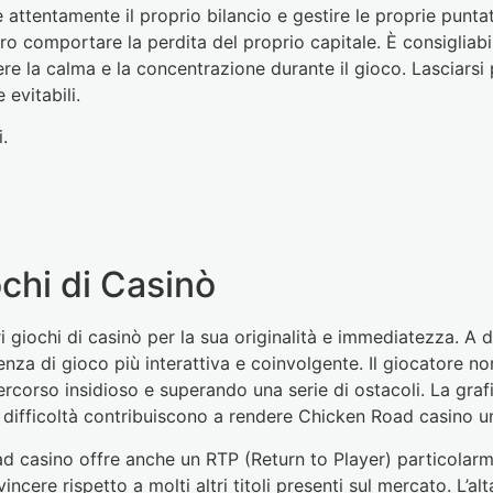
re attentamente il proprio bilancio e gestire le proprie punt
omportare la perdita del proprio capitale. È consigliabile
re la calma e la concentrazione durante il gioco. Lasciarsi 
 evitabili.
.
ochi di Casinò
i giochi di casinò per la sua originalità e immediatezza. A d
ienza di gioco più interattiva e coinvolgente. Il giocatore 
ercorso insidioso e superando una serie di ostacoli. La grafi
li di difficoltà contribuiscono a rendere Chicken Road casino
oad casino offre anche un RTP (Return to Player) particolarm
incere rispetto a molti altri titoli presenti sul mercato. L’a