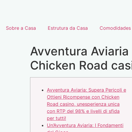
Sobre a Casa
Estrutura da Casa
Comodidades
Avventura Aviaria
Chicken Road casi
Avventura Aviaria: Supera Pericoli e
Ottieni Ricompense con Chicken
Road casino, unesperienza unica
con RTP del 98% e livelli di sfida
per tutti!
Un’Avventura Aviaria: I Fondamenti