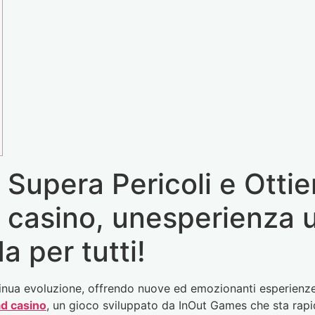
: Supera Pericoli e Ott
 casino, unesperienza 
da per tutti!
tinua evoluzione, offrendo nuove ed emozionanti esperienze 
ad casino
, un gioco sviluppato da InOut Games che sta rap