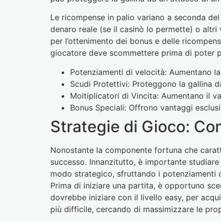
Le ricompense in palio variano a seconda del li
denaro reale (se il casinò lo permette) o alt
per l’ottenimento dei bonus e delle ricompens
giocatore deve scommettere prima di poter pre
Potenziamenti di velocità: Aumentano la v
Scudi Protettivi: Proteggono la gallina da
Moltiplicatori di Vincita: Aumentano il v
Bonus Speciali: Offrono vantaggi esclusi
Strategie di Gioco: Co
Nonostante la componente fortuna che caratte
successo. Innanzitutto, è importante studiare a
modo strategico, sfruttando i potenziamenti di 
Prima di iniziare una partita, è opportuno sceg
dovrebbe iniziare con il livello easy, per acq
più difficile, cercando di massimizzare le prop