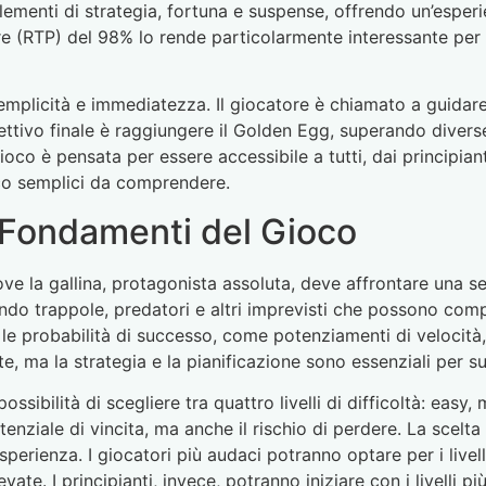
ementi di strategia, fortuna e suspense, offrendo un’esperie
tore (RTP) del 98% lo rende particolarmente interessante per
emplicità e immediatezza. Il giocatore è chiamato a guidare
tivo finale è raggiungere il Golden Egg, superando diverse sf
ioco è pensata per essere accessibile a tutti, dai principiant
oco semplici da comprendere.
I Fondamenti del Gioco
ve la gallina, protagonista assoluta, deve affrontare una seri
tando trappole, predatori e altri imprevisti che possono co
 probabilità di successo, come potenziamenti di velocità, sc
a la strategia e la pianificazione sono essenziali per supera
possibilità di scegliere tra quattro livelli di difficoltà: eas
ziale di vincita, ma anche il rischio di perdere. La scelta d
erienza. I giocatori più audaci potranno optare per i livelli
evate. I principianti, invece, potranno iniziare con i livelli