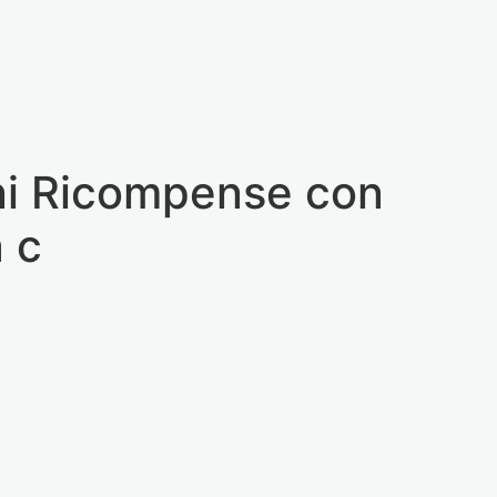
eni Ricompense con
 c