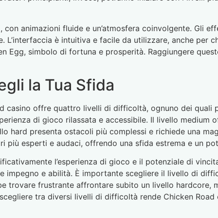
, con animazioni fluide e un’atmosfera coinvolgente. Gli eff
 L’interfaccia è intuitiva e facile da utilizzare, anche per
lden Egg, simbolo di fortuna e prosperità. Raggiungere questo
cegli la Tua Sfida
no offre quattro livelli di difficoltà, ognuno dei quali pre
perienza di gioco rilassata e accessibile. Il livello medium o
ivello hard presenta ostacoli più complessi e richiede una ma
atori più esperti e audaci, offrendo una sfida estrema e un po
ificativamente l’esperienza di gioco e il potenziale di vincita.
pegno e abilità. È importante scegliere il livello di diffic
e trovare frustrante affrontare subito un livello hardcore
 scegliere tra diversi livelli di difficoltà rende Chicken Roa