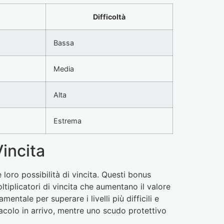
Difficoltà
Bassa
Media
Alta
Estrema
incita
oro possibilità di vincita. Questi bonus
tiplicatori di vincita che aumentano il valore
ntale per superare i livelli più difficili e
acolo in arrivo, mentre uno scudo protettivo