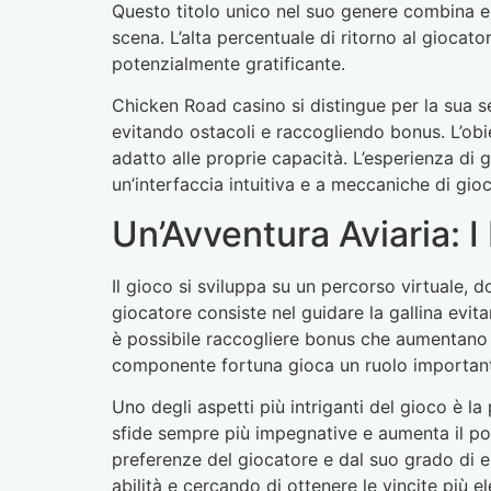
Questo titolo unico nel suo genere combina el
scena. L’alta percentuale di ritorno al gioca
potenzialmente gratificante.
Chicken Road casino si distingue per la sua s
evitando ostacoli e raccogliendo bonus. L’obiet
adatto alle proprie capacità. L’esperienza di g
un’interfaccia intuitiva e a meccaniche di gi
Un’Avventura Aviaria: 
Il gioco si sviluppa su un percorso virtuale, do
giocatore consiste nel guidare la gallina evi
è possibile raccogliere bonus che aumentano le
componente fortuna gioca un ruolo importante, m
Uno degli aspetti più intriganti del gioco è la 
sfide sempre più impegnative e aumenta il poten
preferenze del giocatore e dal suo grado di esp
abilità e cercando di ottenere le vincite più el