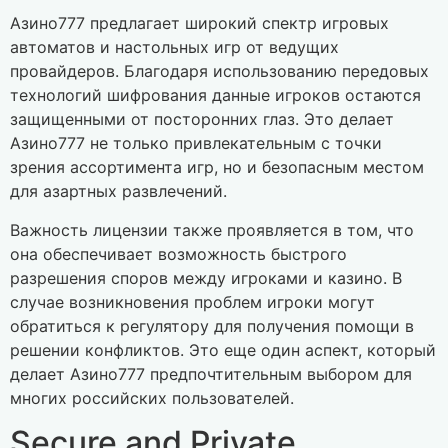
Азино777 предлагает широкий спектр игровых
автоматов и настольных игр от ведущих
провайдеров. Благодаря использованию передовых
технологий шифрования данные игроков остаются
защищенными от посторонних глаз. Это делает
Азино777 не только привлекательным с точки
зрения ассортимента игр, но и безопасным местом
для азартных развлечений.
Важность лицензии также проявляется в том, что
она обеспечивает возможность быстрого
разрешения споров между игроками и казино. В
случае возникновения проблем игроки могут
обратиться к регулятору для получения помощи в
решении конфликтов. Это еще один аспект, который
делает Азино777 предпочтительным выбором для
многих российских пользователей.
Secure and Private