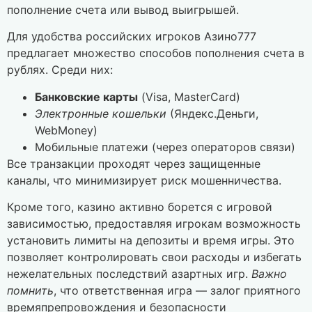
пополнение счета или вывод выигрышей.
Для удобства российских игроков Азино777
предлагает множество способов пополнения счета в
рублях. Среди них:
Банковские карты
(Visa, MasterCard)
Электронные кошельки
(Яндекс.Деньги,
WebMoney)
Мобильные платежи (через операторов связи)
Все транзакции проходят через защищенные
каналы, что минимизирует риск мошенничества.
Кроме того, казино активно борется с игровой
зависимостью, предоставляя игрокам возможность
установить лимиты на депозиты и время игры. Это
позволяет контролировать свои расходы и избегать
нежелательных последствий азартных игр.
Важно
помнить
, что ответственная игра — залог приятного
времяпрепровождения и безопасности