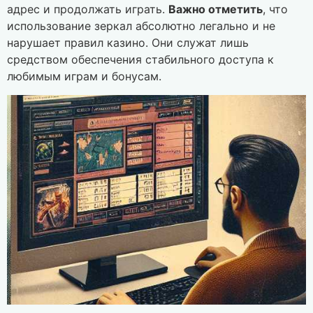
адрес и продолжать играть.
Важно отметить
, что
использование зеркал абсолютно легально и не
нарушает правил казино. Они служат лишь
средством обеспечения стабильного доступа к
любимым играм и бонусам.