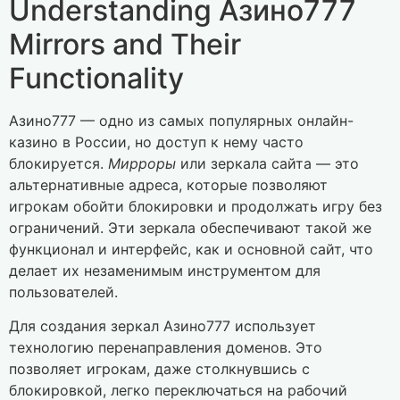
Understanding Азино777
Mirrors and Their
Functionality
Азино777 — одно из самых популярных онлайн-
казино в России, но доступ к нему часто
блокируется.
Мирроры
или зеркала сайта — это
альтернативные адреса, которые позволяют
игрокам обойти блокировки и продолжать игру без
ограничений. Эти зеркала обеспечивают такой же
функционал и интерфейс, как и основной сайт, что
делает их незаменимым инструментом для
пользователей.
Для создания зеркал Азино777 использует
технологию перенаправления доменов. Это
позволяет игрокам, даже столкнувшись с
блокировкой, легко переключаться на рабочий