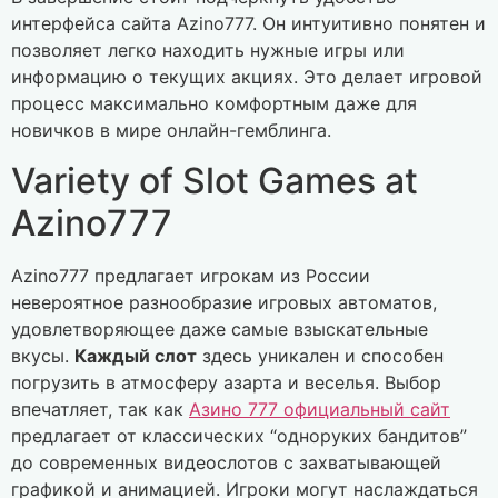
интерфейса сайта Azino777. Он интуитивно понятен и
позволяет легко находить нужные игры или
информацию о текущих акциях. Это делает игровой
процесс максимально комфортным даже для
новичков в мире онлайн-гемблинга.
Variety of Slot Games at
Azino777
Azino777 предлагает игрокам из России
невероятное разнообразие игровых автоматов,
удовлетворяющее даже самые взыскательные
вкусы.
Каждый слот
здесь уникален и способен
погрузить в атмосферу азарта и веселья. Выбор
впечатляет, так как
Азино 777 официальный сайт
предлагает от классических “одноруких бандитов”
до современных видеослотов с захватывающей
графикой и анимацией. Игроки могут наслаждаться