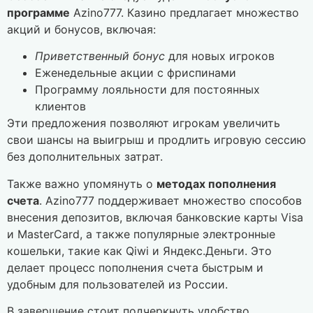
программе
Azino777. Казино предлагает множество
акций и бонусов, включая:
Приветственный бонус
для новых игроков
Еженедельные акции с фриспинами
Программу лояльности для постоянных
клиентов
Эти предложения позволяют игрокам увеличить
свои шансы на выигрыш и продлить игровую сессию
без дополнительных затрат.
Также важно упомянуть о
методах пополнения
счета
. Azino777 поддерживает множество способов
внесения депозитов, включая банковские карты Visa
и MasterCard, а также популярные электронные
кошельки, такие как Qiwi и Яндекс.Деньги. Это
делает процесс пополнения счета быстрым и
удобным для пользователей из России.
В завершение стоит подчеркнуть удобство