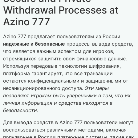
Withdrawal Processes at
Azino 777
Azino 777 предлагает пользователям из России
надежные и безопасные
процессы вывода средств,
что является важным аспектом для игроков,
стремящихся защитить свои финансовые данные.
Используя передовые технологии шифрования,
платформа гарантирует, что все транзакции
остаются конфиденциальными и защищенными от
несанкционированного доступа.
Эти меры
позволяют игрокам быть уверенными в том, что их
личная информация и средства находятся в
безопасности.
Для вывода средств в Azino 777 пользователи могут
воспользоваться различными методами, включая
популярные в России платежные системы, такие как