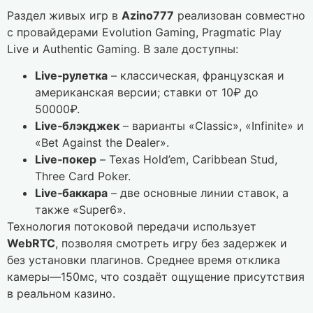
Раздел живых игр в
Azino777
реализован совместно
с провайдерами Evolution Gaming, Pragmatic Play
Live и Authentic Gaming. В зале доступны:
Live‑рулетка
– классическая, французская и
американская версии; ставки от 10₽ до
50000₽.
Live‑блэкджек
– варианты «Classic», «Infinite» и
«Bet Against the Dealer».
Live‑покер
– Texas Hold’em, Caribbean Stud,
Three Card Poker.
Live‑баккара
– две основные линии ставок, а
также «Super6».
Технология потоковой передачи использует
WebRTC
, позволяя смотреть игру без задержек и
без установки плагинов. Среднее время отклика
камеры—150мс, что создаёт ощущение присутствия
в реальном казино.