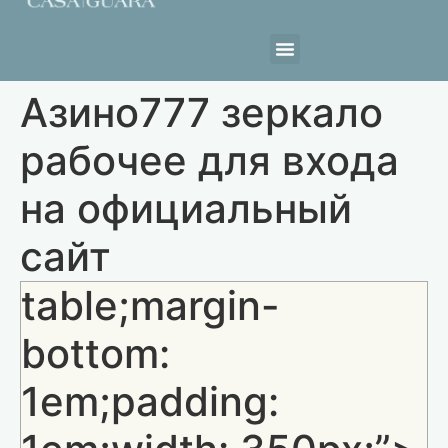
Estrutura da Casa
Азино777 зеркало
рабочее для входа
на официальный
сайт
table;margin-
bottom:
1em;padding: