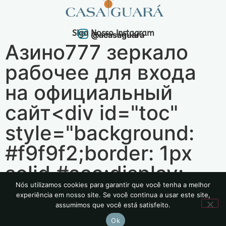
Siga Nosso Instagram
@acasaguara
Азино777 зеркало
рабочее для входа
на официальный
сайт<div id="toc"
style="background:
#f9f9f2;border: 1px
solid #aaa;display:
Nós utilizamos cookies para garantir que você tenha a melhor
experiência em nosso site. Se você continua a usar este site,
2024 | Todos os Direitos Reservados
assumimos que você está satisfeito.
Política de Privacidade
Ok