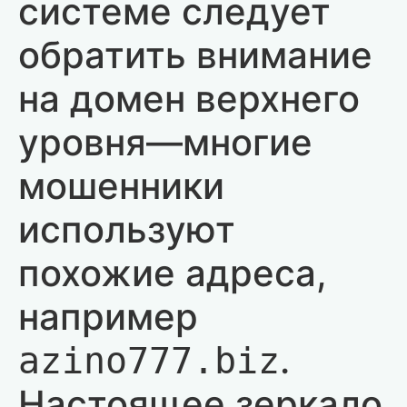
системе следует
обратить внимание
на домен верхнего
уровня—многие
мошенники
используют
похожие адреса,
например
.
azino777.biz
Настоящее зеркало