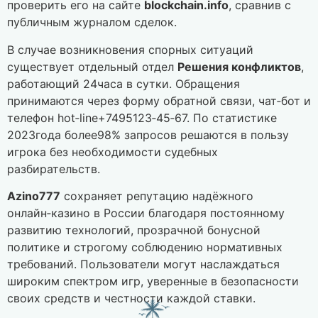
проверить его на сайте
blockchain.info
, сравнив с
публичным журналом сделок.
В случае возникновения спорных ситуаций
существует отдельный отдел
Решения конфликтов
,
работающий 24часа в сутки. Обращения
принимаются через форму обратной связи, чат‑бот и
телефон hot‑line+7495123‑45‑67. По статистике
2023года более98% запросов решаются в пользу
игрока без необходимости судебных
разбирательств.
Azino777
сохраняет репутацию надёжного
онлайн‑казино в России благодаря постоянному
развитию технологий, прозрачной бонусной
политике и строгому соблюдению нормативных
требований. Пользователи могут наслаждаться
широким спектром игр, уверенные в безопасности
своих средств и честности каждой ставки.