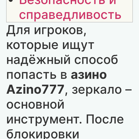
справедливость
Для игроков,
которые ищут
надёжный способ
попасть в
азино
Azino777
, зеркало –
основной
инструмент. После
блокировки