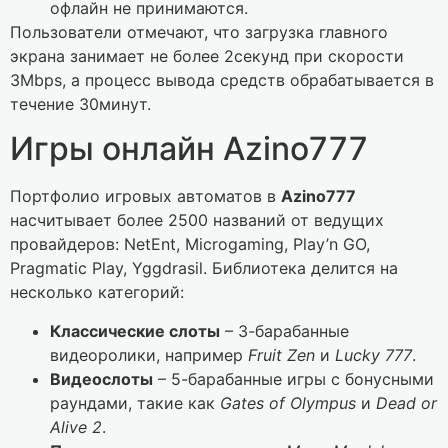
офлайн не принимаются.
Пользователи отмечают, что загрузка главного
экрана занимает не более 2секунд при скорости
3Mbps, а процесс вывода средств обрабатывается в
течение 30минут.
Игры онлайн Azino777
Портфолио игровых автоматов в
Azino777
насчитывает более 2500 названий от ведущих
провайдеров: NetEnt, Microgaming, Play’n GO,
Pragmatic Play, Yggdrasil. Библиотека делится на
несколько категорий:
Классические слоты
– 3-барабанные
видеоролики, например
Fruit Zen
и
Lucky 777
.
Видеослоты
– 5-барабанные игры с бонусными
раундами, такие как
Gates of Olympus
и
Dead or
Alive 2
.