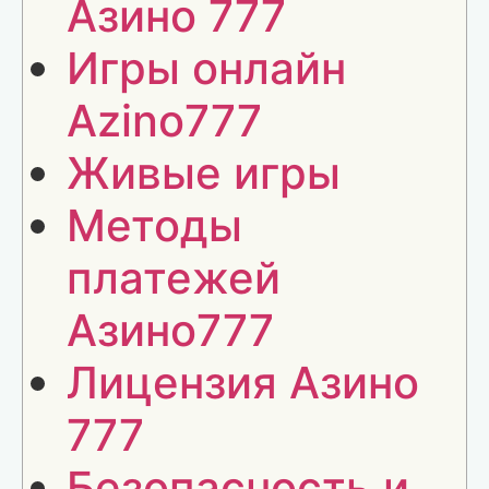
Азино 777
Игры онлайн
Azino777
Живые игры
Методы
платежей
Азино777
Лицензия Азино
777
Безопасность и