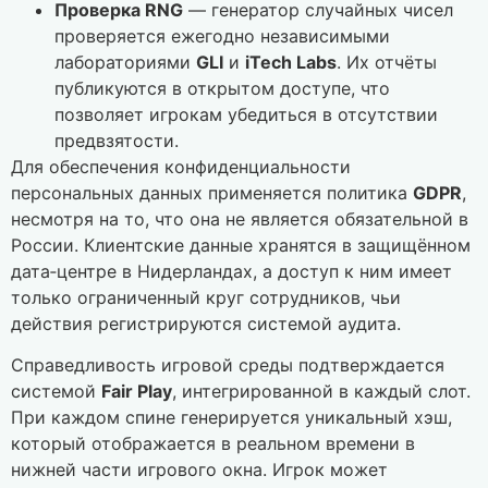
Проверка RNG
— генератор случайных чисел
проверяется ежегодно независимыми
лабораториями
GLI
и
iTech Labs
. Их отчёты
публикуются в открытом доступе, что
позволяет игрокам убедиться в отсутствии
предвзятости.
Для обеспечения конфиденциальности
персональных данных применяется политика
GDPR
,
несмотря на то, что она не является обязательной в
России. Клиентские данные хранятся в защищённом
дата‑центре в Нидерландах, а доступ к ним имеет
только ограниченный круг сотрудников, чьи
действия регистрируются системой аудита.
Справедливость игровой среды подтверждается
системой
Fair Play
, интегрированной в каждый слот.
При каждом спине генерируется уникальный хэш,
который отображается в реальном времени в
нижней части игрового окна. Игрок может