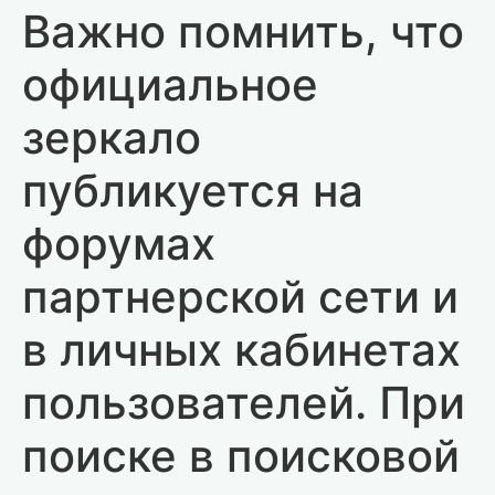
Важно помнить, что
официальное
зеркало
публикуется на
форумах
партнерской сети и
в личных кабинетах
пользователей. При
поиске в поисковой