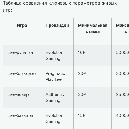
Таблица сравнения ключевых параметров живых
игр:
Игра
Провайдер
Минимальная
Макси
ставка
с
Live‑рулетка
Evolution
10₽
5000
Gaming
Live‑блэкджек
Pragmatic
20₽
3000
Play Live
Live‑покер
Authentic
30₽
2500
Gaming
Live‑баккара
Evolution
15₽
4000
Gaming