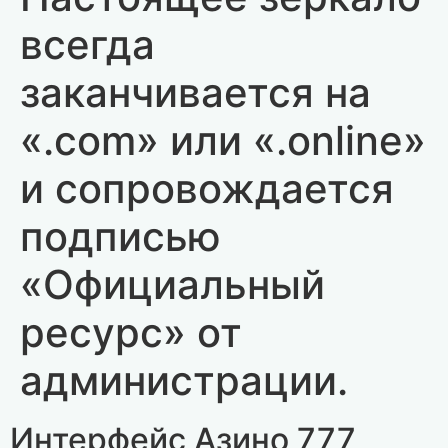
всегда
заканчивается на
«.com» или «.online»
и сопровождается
подписью
«Официальный
ресурс» от
администрации.
Интерфейс Азино 777