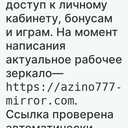
доступ к личному
кабинету, бонусам
и играм. На момент
написания
актуальное рабочее
зеркало—
https://azino777-
.
mirror.com
Ссылка проверена
автоматически