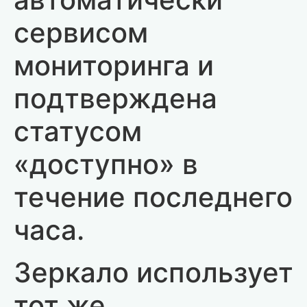
сервисом
мониторинга и
подтверждена
статусом
«доступно» в
течение последнего
часа.
Зеркало использует
тот же