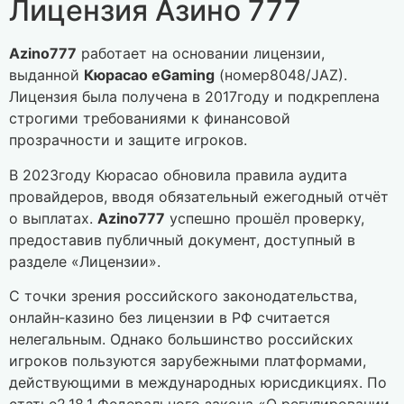
Лицензия Азино 777
Azino777
работает на основании лицензии,
выданной
Кюрасао eGaming
(номер8048/JAZ).
Лицензия была получена в 2017году и подкреплена
строгими требованиями к финансовой
прозрачности и защите игроков.
В 2023году Кюрасао обновила правила аудита
провайдеров, вводя обязательный ежегодный отчёт
о выплатах.
Azino777
успешно прошёл проверку,
предоставив публичный документ, доступный в
разделе «Лицензии».
С точки зрения российского законодательства,
онлайн‑казино без лицензии в РФ считается
нелегальным. Однако большинство российских
игроков пользуются зарубежными платформами,
действующими в международных юрисдикциях. По