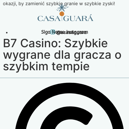
okazji, by zamienić szybkie granie w szybkie zyski!
Siga Nosso Instagram
@acasaguara
B7 Casino: Szybkie
wygrane dla gracza o
szybkim tempie