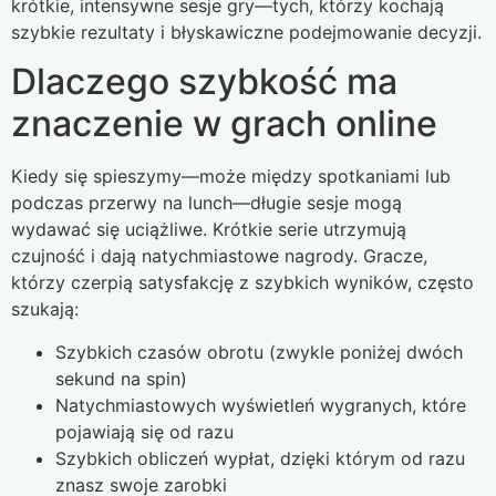
krótkie, intensywne sesje gry—tych, którzy kochają
szybkie rezultaty i błyskawiczne podejmowanie decyzji.
Dlaczego szybkość ma
znaczenie w grach online
Kiedy się spieszymy—może między spotkaniami lub
podczas przerwy na lunch—długie sesje mogą
wydawać się uciążliwe. Krótkie serie utrzymują
czujność i dają natychmiastowe nagrody. Gracze,
którzy czerpią satysfakcję z szybkich wyników, często
szukają:
Szybkich czasów obrotu (zwykle poniżej dwóch
sekund na spin)
Natychmiastowych wyświetleń wygranych, które
pojawiają się od razu
Szybkich obliczeń wypłat, dzięki którym od razu
znasz swoje zarobki