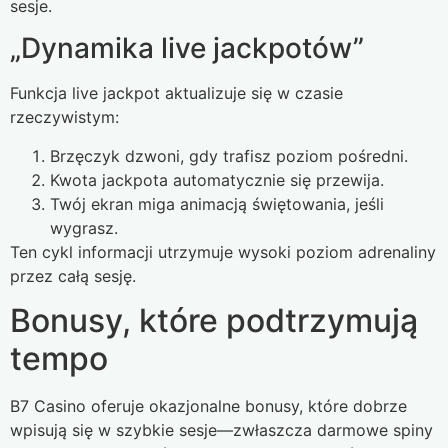
sesje.
„Dynamika live jackpotów”
Funkcja live jackpot aktualizuje się w czasie
rzeczywistym:
Brzęczyk dzwoni, gdy trafisz poziom pośredni.
Kwota jackpota automatycznie się przewija.
Twój ekran miga animacją świętowania, jeśli
wygrasz.
Ten cykl informacji utrzymuje wysoki poziom adrenaliny
przez całą sesję.
Bonusy, które podtrzymują
tempo
B7 Casino oferuje okazjonalne bonusy, które dobrze
wpisują się w szybkie sesje—zwłaszcza darmowe spiny