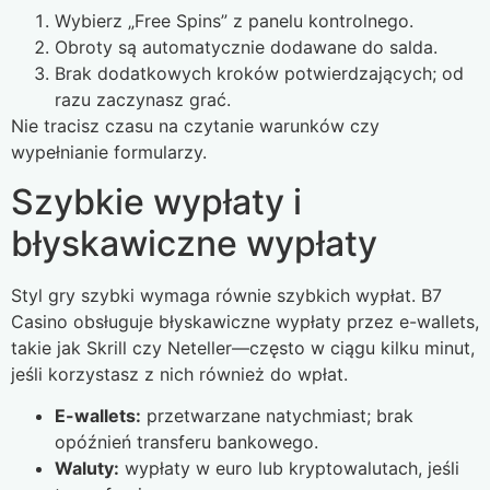
Wybierz „Free Spins” z panelu kontrolnego.
Obroty są automatycznie dodawane do salda.
Brak dodatkowych kroków potwierdzających; od
razu zaczynasz grać.
Nie tracisz czasu na czytanie warunków czy
wypełnianie formularzy.
Szybkie wypłaty i
błyskawiczne wypłaty
Styl gry szybki wymaga równie szybkich wypłat. B7
Casino obsługuje błyskawiczne wypłaty przez e-wallets,
takie jak Skrill czy Neteller—często w ciągu kilku minut,
jeśli korzystasz z nich również do wpłat.
E-wallets:
przetwarzane natychmiast; brak
opóźnień transferu bankowego.
Waluty:
wypłaty w euro lub kryptowalutach, jeśli