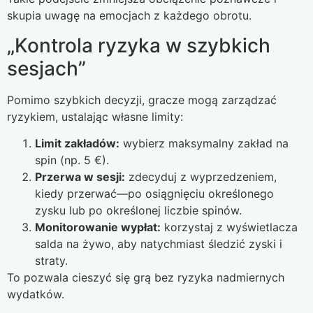
skupia uwagę na emocjach z każdego obrotu.
„Kontrola ryzyka w szybkich
sesjach”
Pomimo szybkich decyzji, gracze mogą zarządzać
ryzykiem, ustalając własne limity:
Limit zakładów:
wybierz maksymalny zakład na
spin (np. 5 €).
Przerwa w sesji:
zdecyduj z wyprzedzeniem,
kiedy przerwać—po osiągnięciu określonego
zysku lub po określonej liczbie spinów.
Monitorowanie wypłat:
korzystaj z wyświetlacza
salda na żywo, aby natychmiast śledzić zyski i
straty.
To pozwala cieszyć się grą bez ryzyka nadmiernych
wydatków.