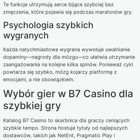
Te funkcje utrzymują serce bijące szybciej bez
zmęczenia, które pojawia się podczas maratonów gry.
Psychologia szybkich
wygranych
Każda natychmiastowa wygrana wywołuje uwalnianie
dopaminy—nagrody dla mózgu—co ułatwia utrzymanie
zaangażowania na kolejne kilka spinów. Ponieważ cykl
powtarza się szybko, mózg kojarzy platformę z
emocjami, a nie obowiązkiem.
Wybór gier w B7 Casino dla
szybkiej gry
Katalog B7 Casino to skarbnica dla graczy ceniących
szybkie tempo. Strona hostuje tytuły od najlepszych
dostawców, takich jak NetEnt, Pragmatic Play i