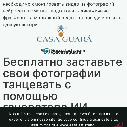
необходимо смонтировать видео из фотографий,
нейросеть помогает подготовить динамичные
фрагменты, а монтажный редактор объединяет их в
единую историю.
Siga Nosso Instagram
@acasaguara
Бесплатно заставьте
свои фотографии
танцевать с
помощью
генератора ИИ.
Nós utilizamos cookies para garantir que você tenha a melhor
experiência em nosso site. Se você continua a usar este site,
2024 | Todos os Direitos Reservados
assumimos que você está satisfeito.