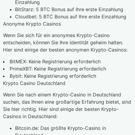
Einzahlung
BitStarz: 5 BTC Bonus auf Ihre erste Einzahlung
Cloudbet: 5 BTC Bonus auf Ihre erste Einzahlung
Anonyme Krypto Casinos
Wenn Sie sich für ein anonymes Krypto-Casino
entscheiden, können Sie Ihre Identität geheim halten.
Hier sind einige der besten anonymen Krypto-Casinos:
BitMEX: Keine Registrierung erforderlich
PrimeXBT: Keine Registrierung erforderlich
Bybit: Keine Registrierung erforderlich
Krypto Casino Deutschland
Wenn Sie nach einem Krypto-Casino in Deutschland
suchen, das Ihnen eine großartige Erfahrung bietet, sind
Sie hier richtig. Hier sind einige der besten Krypto-
Casinos in Deutschland:
Bitcoin.de: Das größte Krypto-Casino in