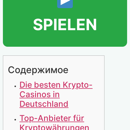
SPIELEN
Содержимое
Die besten Krypto-
Casinos in
Deutschland
Top-Anbieter für
Kryptowährungen