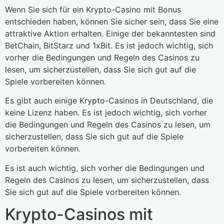
Wenn Sie sich für ein Krypto-Casino mit Bonus
entschieden haben, können Sie sicher sein, dass Sie eine
attraktive Aktion erhalten. Einige der bekanntesten sind
BetChain, BitStarz und 1xBit. Es ist jedoch wichtig, sich
vorher die Bedingungen und Regeln des Casinos zu
lesen, um sicherzustellen, dass Sie sich gut auf die
Spiele vorbereiten können.
Es gibt auch einige Krypto-Casinos in Deutschland, die
keine Lizenz haben. Es ist jedoch wichtig, sich vorher
die Bedingungen und Regeln des Casinos zu lesen, um
sicherzustellen, dass Sie sich gut auf die Spiele
vorbereiten können.
Es ist auch wichtig, sich vorher die Bedingungen und
Regeln des Casinos zu lesen, um sicherzustellen, dass
Sie sich gut auf die Spiele vorbereiten können.
Krypto-Casinos mit