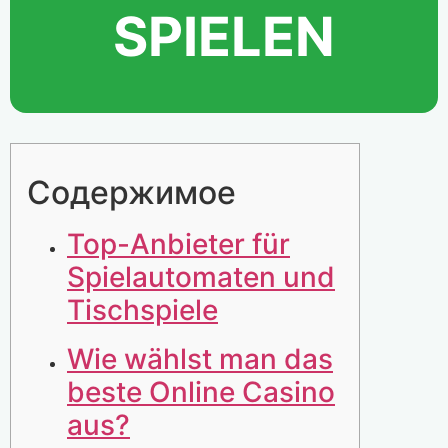
SPIELEN
Содержимое
Top-Anbieter für
Spielautomaten und
Tischspiele
Wie wählst man das
beste Online Casino
aus?