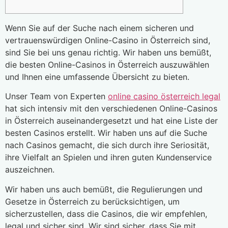
Wenn Sie auf der Suche nach einem sicheren und
vertrauenswürdigen Online-Casino in Österreich sind,
sind Sie bei uns genau richtig. Wir haben uns bemüßt,
die besten Online-Casinos in Österreich auszuwählen
und Ihnen eine umfassende Übersicht zu bieten.
Unser Team von Experten
online casino österreich legal
hat sich intensiv mit den verschiedenen Online-Casinos
in Österreich auseinandergesetzt und hat eine Liste der
besten Casinos erstellt. Wir haben uns auf die Suche
nach Casinos gemacht, die sich durch ihre Seriosität,
ihre Vielfalt an Spielen und ihren guten Kundenservice
auszeichnen.
Wir haben uns auch bemüßt, die Regulierungen und
Gesetze in Österreich zu berücksichtigen, um
sicherzustellen, dass die Casinos, die wir empfehlen,
legal und sicher sind. Wir sind sicher, dass Sie mit