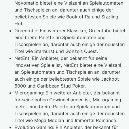
Novomatic bietet eine Vielzahl an Spielautomaten
und Tischspielen an, darunter auch einige der
beliebtesten Spiele wie Book of Ra und Sizzling
Hot.
Greentube: Ein weiterer Klassiker, Greentube bietet
eine breite Palette an Spielautomaten und
Tischspielen an, darunter auch einige der neuesten
Titel wie Starburst und Gonzo’s Quest.
NetEnt: Ein Anbieter, der bekannt für seine
innovativen Spiele ist, NetEnt bietet eine Vielzahl
an Spielautomaten und Tischspielen an, darunter
auch einige der beliebtesten Spiele wie Jackpot
6000 und Caribbean Stud Poker.
Microgaming: Ein weiterer Anbieter, der bekannt
für seine hohen Gewinnchancen ist, Microgaming
bietet eine breite Palette an Spielautomaten und
Tischspielen an, darunter auch einige der neuesten
Titel wie Mega Moolah und Immortal Romance.
Evolution Gaming: Ein Anbieter, der bekannt für