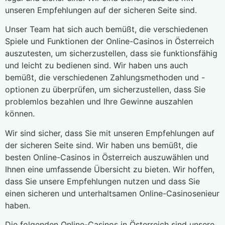
unseren Empfehlungen auf der sicheren Seite sind.
Unser Team hat sich auch bemüßt, die verschiedenen
Spiele und Funktionen der Online-Casinos in Österreich
auszutesten, um sicherzustellen, dass sie funktionsfähig
und leicht zu bedienen sind. Wir haben uns auch
bemüßt, die verschiedenen Zahlungsmethoden und -
optionen zu überprüfen, um sicherzustellen, dass Sie
problemlos bezahlen und Ihre Gewinne auszahlen
können.
Wir sind sicher, dass Sie mit unseren Empfehlungen auf
der sicheren Seite sind. Wir haben uns bemüßt, die
besten Online-Casinos in Österreich auszuwählen und
Ihnen eine umfassende Übersicht zu bieten. Wir hoffen,
dass Sie unsere Empfehlungen nutzen und dass Sie
einen sicheren und unterhaltsamen Online-Casinosenieur
haben.
Die folgenden Online-Casinos in Österreich sind unsere