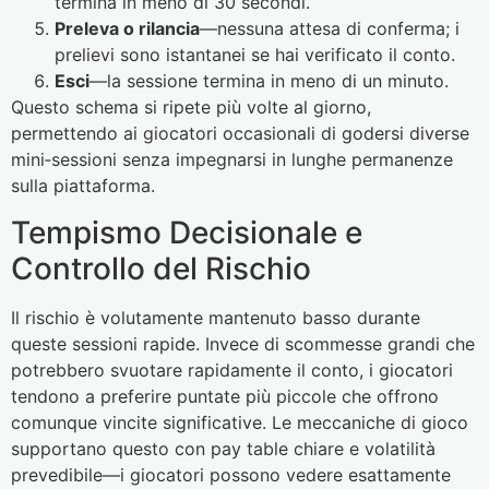
termina in meno di 30 secondi.
Preleva o rilancia
—nessuna attesa di conferma; i
prelievi sono istantanei se hai verificato il conto.
Esci
—la sessione termina in meno di un minuto.
Questo schema si ripete più volte al giorno,
permettendo ai giocatori occasionali di godersi diverse
mini‑sessioni senza impegnarsi in lunghe permanenze
sulla piattaforma.
Tempismo Decisionale e
Controllo del Rischio
Il rischio è volutamente mantenuto basso durante
queste sessioni rapide. Invece di scommesse grandi che
potrebbero svuotare rapidamente il conto, i giocatori
tendono a preferire puntate più piccole che offrono
comunque vincite significative. Le meccaniche di gioco
supportano questo con pay table chiare e volatilità
prevedibile—i giocatori possono vedere esattamente