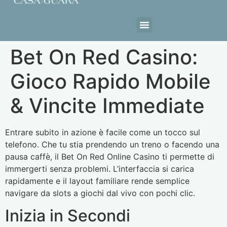
Estrutura da Casa
Bet On Red Casino:
Gioco Rapido Mobile
& Vincite Immediate
Entrare subito in azione è facile come un tocco sul
telefono. Che tu stia prendendo un treno o facendo una
pausa caffè, il Bet On Red Online Casino ti permette di
immergerti senza problemi. L’interfaccia si carica
rapidamente e il layout familiare rende semplice
navigare da slots a giochi dal vivo con pochi clic.
Inizia in Secondi