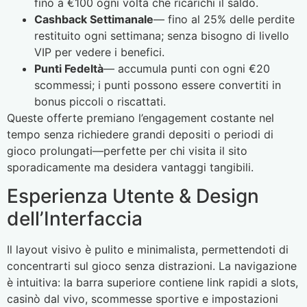
fino a €100 ogni volta che ricarichi il saldo.
Cashback Settimanale
— fino al 25% delle perdite
restituito ogni settimana; senza bisogno di livello
VIP per vedere i benefici.
Punti Fedeltà
— accumula punti con ogni €20
scommessi; i punti possono essere convertiti in
bonus piccoli o riscattati.
Queste offerte premiano l’engagement costante nel
tempo senza richiedere grandi depositi o periodi di
gioco prolungati—perfette per chi visita il sito
sporadicamente ma desidera vantaggi tangibili.
Esperienza Utente & Design
dell’Interfaccia
Il layout visivo è pulito e minimalista, permettendoti di
concentrarti sul gioco senza distrazioni. La navigazione
è intuitiva: la barra superiore contiene link rapidi a slots,
casinò dal vivo, scommesse sportive e impostazioni