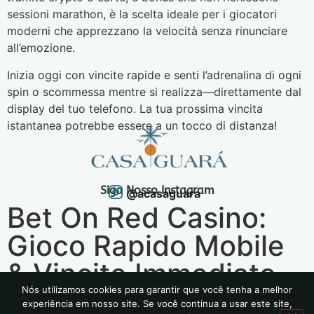
sessioni marathon, è la scelta ideale per i giocatori
moderni che apprezzano la velocità senza rinunciare
all’emozione.
Inizia oggi con vincite rapide e senti l’adrenalina di ogni
spin o scommessa mentre si realizza—direttamente dal
display del tuo telefono. La tua prossima vincita
istantanea potrebbe essere a un tocco di distanza!
Siga Nosso Instagram
@acasaguara
Bet On Red Casino:
Gioco Rapido Mobile
& Vincite Immediate
Nós utilizamos cookies para garantir que você tenha a melhor
experiência em nosso site. Se você continua a usar este site,