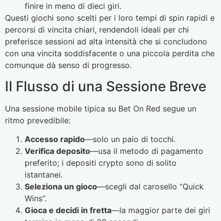
finire in meno di dieci giri.
Questi giochi sono scelti per i loro tempi di spin rapidi e
percorsi di vincita chiari, rendendoli ideali per chi
preferisce sessioni ad alta intensità che si concludono
con una vincita soddisfacente o una piccola perdita che
comunque dà senso di progresso.
Il Flusso di una Sessione Breve
Una sessione mobile tipica su Bet On Red segue un
ritmo prevedibile:
Accesso rapido
—solo un paio di tocchi.
Verifica deposito
—usa il metodo di pagamento
preferito; i depositi crypto sono di solito
istantanei.
Seleziona un gioco
—scegli dal carosello “Quick
Wins”.
Gioca e decidi in fretta
—la maggior parte dei giri