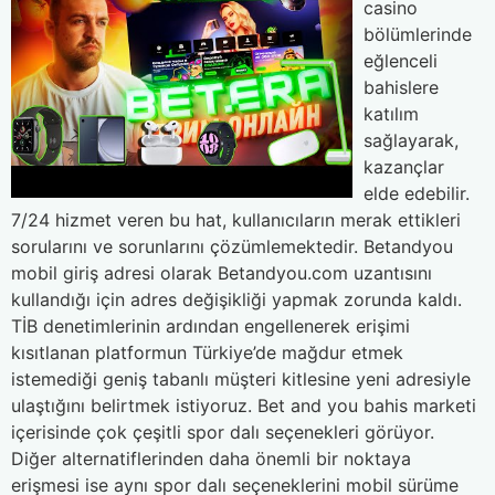
casino
bölümlerinde
eğlenceli
bahislere
katılım
sağlayarak,
kazançlar
elde edebilir.
7/24 hizmet veren bu hat, kullanıcıların merak ettikleri
sorularını ve sorunlarını çözümlemektedir. Betandyou
mobil giriş adresi olarak Betandyou.com uzantısını
kullandığı için adres değişikliği yapmak zorunda kaldı.
TİB denetimlerinin ardından engellenerek erişimi
kısıtlanan platformun Türkiye’de mağdur etmek
istemediği geniş tabanlı müşteri kitlesine yeni adresiyle
ulaştığını belirtmek istiyoruz. Bet and you bahis marketi
içerisinde çok çeşitli spor dalı seçenekleri görüyor.
Diğer alternatiflerinden daha önemli bir noktaya
erişmesi ise aynı spor dalı seçeneklerini mobil sürüme