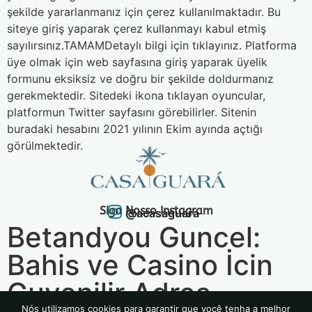
şekilde yararlanmanız için çerez kullanılmaktadır. Bu
siteye giriş yaparak çerez kullanmayı kabul etmiş
sayılırsınız.TAMAMDetaylı bilgi için tıklayınız. Platforma
üye olmak için web sayfasına giriş yaparak üyelik
formunu eksiksiz ve doğru bir şekilde doldurmanız
gerekmektedir. Sitedeki ikona tıklayan oyuncular,
platformun Twitter sayfasını görebilirler. Sitenin
buradaki hesabını 2021 yılının Ekim ayında açtığı
görülmektedir.
Siga Nosso Instagram
@acasaguara
Betandyou Guncel:
Bahis ve Casino İcin
Guvenilir Adres
Nós utilizamos cookies para garantir que você tenha a melhor