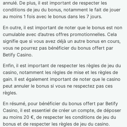
annulé. De plus, il est important de respecter les
conditions de jeu du bonus, notamment le fait de jouer
au moins 1 fois avec le bonus dans les 7 jours.
En outre, il est important de noter que le bonus est non
cumulable avec d’autres offres promotionnelles. Cela
signifie que si vous avez déjà un autre bonus en cours,
vous ne pourrez pas bénéficier du bonus offert par
Betify Casino.
Enfin, il est important de respecter les règles de jeu du
casino, notamment les règles de mise et les règles de
gain. Il est également important de noter que le casino
peut annuler le bonus si vous ne respectez pas ces
règles.
En résumé, pour bénéficier du bonus offert par Betify
Casino, il est essentiel de créer un compte, de déposer
au moins 20 €, de respecter les conditions de jeu du
bonus et de respecter les règles de jeu du casino.