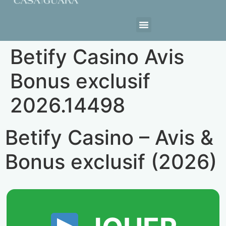
Estrutura da Casa
Betify Casino Avis
Bonus exclusif
2026.14498
Betify Casino – Avis &
Bonus exclusif (2026)