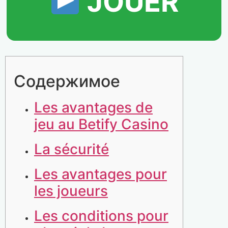
JOUER
Содержимое
Les avantages de
jeu au Betify Casino
La sécurité
Les avantages pour
les joueurs
Les conditions pour