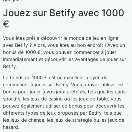
Jouez sur Betify avec 1000
€
Vous êtes prêt à découvrir le monde de jeu en ligne
avec Betify ? Alors, vous êtes au bon endroit ! Avec un
bonus de 1000 €, vous pouvez commencer à jouer
immédiatement et découvrir les avantages de jouer sur
Betify.
Le bonus de 1000 € est un excellent moyen de
commencer à jouer sur Betify. Vous pouvez utiliser ce
bonus pour jouer à vos jeux préférés, tels que les paris
sportifs, les jeux de casino ou les jeux de table. Vous
pouvez également utiliser ce bonus pour découvrir les
différents types de jeux proposés par Betify, tels que
les jeux de chance, les jeux de stratégie ou les jeux de
hasard.