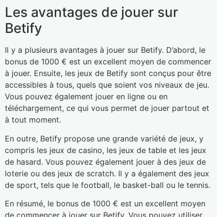
Les avantages de jouer sur
Betify
Il y a plusieurs avantages à jouer sur Betify. D’abord, le
bonus de 1000 € est un excellent moyen de commencer
à jouer. Ensuite, les jeux de Betify sont conçus pour être
accessibles à tous, quels que soient vos niveaux de jeu.
Vous pouvez également jouer en ligne ou en
téléchargement, ce qui vous permet de jouer partout et
à tout moment.
En outre, Betify propose une grande variété de jeux, y
compris les jeux de casino, les jeux de table et les jeux
de hasard. Vous pouvez également jouer à des jeux de
loterie ou des jeux de scratch. Il y a également des jeux
de sport, tels que le football, le basket-ball ou le tennis.
En résumé, le bonus de 1000 € est un excellent moyen
de commencer à jouer sur Betify. Vous pouvez utiliser