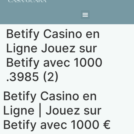
Estrutura da Casa
Betify Casino en
Ligne Jouez sur
Betify avec 1000
.3985 (2)
Betify Casino en
Ligne | Jouez sur
Betify avec 1000 €