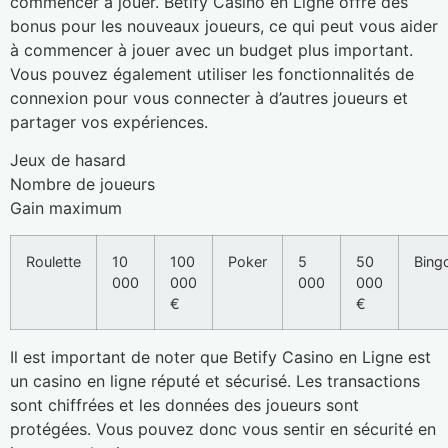
commencer à jouer. Betify Casino en Ligne offre des
bonus pour les nouveaux joueurs, ce qui peut vous aider
à commencer à jouer avec un budget plus important.
Vous pouvez également utiliser les fonctionnalités de
connexion pour vous connecter à d’autres joueurs et
partager vos expériences.
Jeux de hasard
Nombre de joueurs
Gain maximum
Roulette
10
100
Poker
5
50
Bing
000
000
000
000
€
€
Il est important de noter que Betify Casino en Ligne est
un casino en ligne réputé et sécurisé. Les transactions
sont chiffrées et les données des joueurs sont
protégées. Vous pouvez donc vous sentir en sécurité en