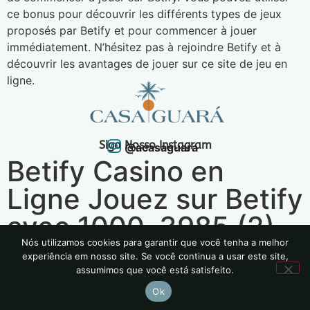
ce bonus pour découvrir les différents types de jeux
proposés par Betify et pour commencer à jouer
immédiatement. N’hésitez pas à rejoindre Betify et à
découvrir les avantages de jouer sur ce site de jeu en
ligne.
Siga Nosso Instagram
@acasaguara
Betify Casino en
Ligne Jouez sur Betify
avec 1000 .3985 (2)
Nós utilizamos cookies para garantir que você tenha a melhor
experiência em nosso site. Se você continua a usar este site,
2024 | Todos os Direitos Reservados
assumimos que você está satisfeito.
Política de Privacidade
Ok