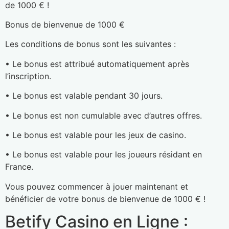
de 1000 € !
Bonus de bienvenue de 1000 €
Les conditions de bonus sont les suivantes :
• Le bonus est attribué automatiquement après
l’inscription.
• Le bonus est valable pendant 30 jours.
• Le bonus est non cumulable avec d’autres offres.
• Le bonus est valable pour les jeux de casino.
• Le bonus est valable pour les joueurs résidant en
France.
Vous pouvez commencer à jouer maintenant et
bénéficier de votre bonus de bienvenue de 1000 € !
Betify Casino en Ligne :