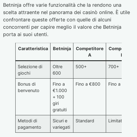
Betninja offre varie funzionalità che la rendono una
scelta attraente nel panorama dei casinò online. È utile
confrontare queste offerte con quelle di alcuni
concorrenti per capire meglio il valore che Betninja
porta ai suoi utenti.
Caratteristica
Betninja
Competitore
Competitore
A
B
Selezione di
Oltre
500+
700+
giochi
600
Bonus di
Fino a
Fino a €800
Fino a €500
benvenuto
€1.000
+ 100
giri
gratuiti
Metodi di
Sicuri e
Standard
Limitati
pagamento
variegati