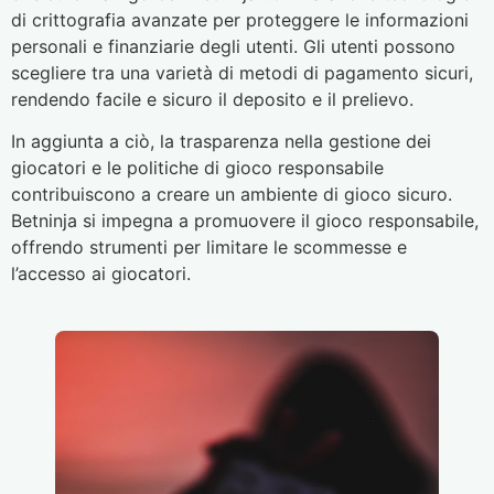
di crittografia avanzate per proteggere le informazioni
personali e finanziarie degli utenti. Gli utenti possono
scegliere tra una varietà di metodi di pagamento sicuri,
rendendo facile e sicuro il deposito e il prelievo.
In aggiunta a ciò, la trasparenza nella gestione dei
giocatori e le politiche di gioco responsabile
contribuiscono a creare un ambiente di gioco sicuro.
Betninja si impegna a promuovere il gioco responsabile,
offrendo strumenti per limitare le scommesse e
l’accesso ai giocatori.