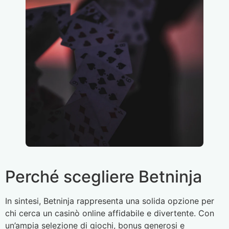
Perché scegliere Betninja
In sintesi, Betninja rappresenta una solida opzione per
chi cerca un casinò online affidabile e divertente. Con
un’ampia selezione di giochi, bonus generosi e