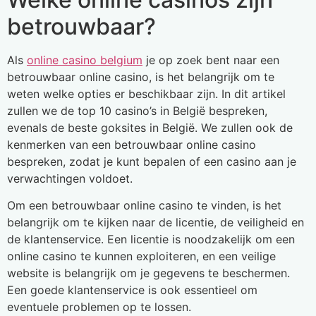
betrouwbaar?
Als
online casino belgium
je op zoek bent naar een
betrouwbaar online casino, is het belangrijk om te
weten welke opties er beschikbaar zijn. In dit artikel
zullen we de top 10 casino’s in België bespreken,
evenals de beste goksites in België. We zullen ook de
kenmerken van een betrouwbaar online casino
bespreken, zodat je kunt bepalen of een casino aan je
verwachtingen voldoet.
Om een betrouwbaar online casino te vinden, is het
belangrijk om te kijken naar de licentie, de veiligheid en
de klantenservice. Een licentie is noodzakelijk om een
online casino te kunnen exploiteren, en een veilige
website is belangrijk om je gegevens te beschermen.
Een goede klantenservice is ook essentieel om
eventuele problemen op te lossen.