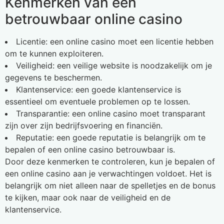
Kenmerken van een
betrouwbaar online casino
Licentie: een online casino moet een licentie hebben
om te kunnen exploiteren.
Veiligheid: een veilige website is noodzakelijk om je
gegevens te beschermen.
Klantenservice: een goede klantenservice is
essentieel om eventuele problemen op te lossen.
Transparantie: een online casino moet transparant
zijn over zijn bedrijfsvoering en financiën.
Reputatie: een goede reputatie is belangrijk om te
bepalen of een online casino betrouwbaar is.
Door deze kenmerken te controleren, kun je bepalen of
een online casino aan je verwachtingen voldoet. Het is
belangrijk om niet alleen naar de spelletjes en de bonus
te kijken, maar ook naar de veiligheid en de
klantenservice.