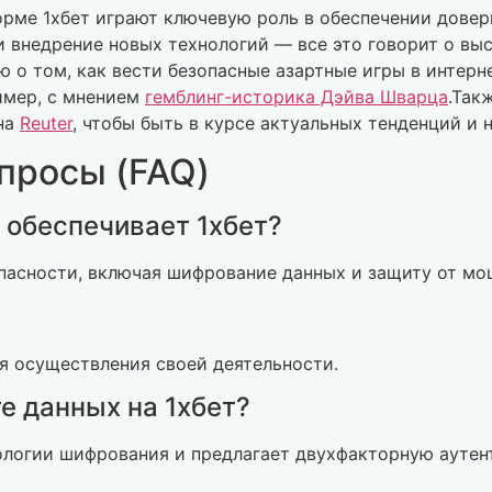
орме 1хбет играют ключевую роль в обеспечении довер
и внедрение новых технологий — все это говорит о вы
 о том, как вести безопасные азартные игры в интерн
имер, с мнением
гемблинг-историка Дэйва Шварца
.Так
 на
Reuter
, чтобы быть в курсе актуальных тенденций и 
просы (FAQ)
 обеспечивает 1хбет?
опасности, включая шифрование данных и защиту от мо
я осуществления своей деятельности.
е данных на 1хбет?
ологии шифрования и предлагает двухфакторную ауте