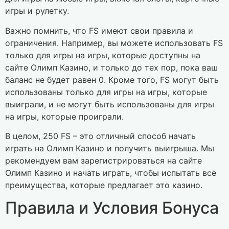
игры и рулетку.
Важно помнить, что FS имеют свои правила и
ограничения. Например, вы можете использовать FS
только для игры на игры, которые доступны на
сайте Олимп Казино, и только до тех пор, пока ваш
баланс не будет равен 0. Кроме того, FS могут быть
использованы только для игры на игры, которые
выиграли, и не могут быть использованы для игры
на игры, которые проиграли.
В целом, 250 FS – это отличный способ начать
играть на Олимп Казино и получить выигрыша. Мы
рекомендуем вам зарегистрироваться на сайте
Олимп Казино и начать играть, чтобы испытать все
преимущества, которые предлагает это казино.
Правила и Условия Бонуса