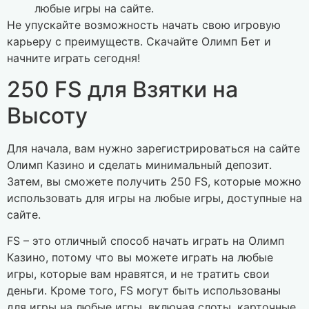
любые игры на сайте.
Не упускайте возможность начать свою игровую
карьеру с преимуществ. Скачайте Олимп Бет и
начните играть сегодня!
250 FS для Взятки на
Высоту
Для начала, вам нужно зарегистрироваться на сайте
Олимп Казино и сделать минимальный депозит.
Затем, вы сможете получить 250 FS, которые можно
использовать для игры на любые игры, доступные на
сайте.
FS – это отличный способ начать играть на Олимп
Казино, потому что вы можете играть на любые
игры, которые вам нравятся, и не тратить свои
деньги. Кроме того, FS могут быть использованы
для игры на любые игры, включая слоты, карточные