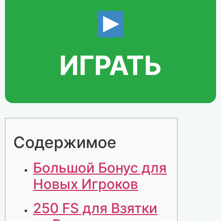
ИГРАТЬ
Содержимое
Большой Бонус для
Новых Игроков
250 FS для Взятки