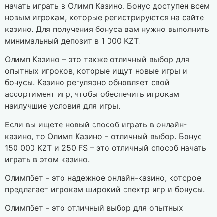
начать играть в Олимп Казино. Бонус доступен всем
новым игрокам, которые регистрируются на сайте
казино. Для получения бонуса вам нужно выполнить
минимальный депозит в 1 000 KZT.
Олимп Казино – это также отличный выбор для
опытных игроков, которые ищут новые игры и
бонусы. Казино регулярно обновляет свой
ассортимент игр, чтобы обеспечить игрокам
наилучшие условия для игры.
Если вы ищете новый способ играть в онлайн-
казино, то Олимп Казино – отличный выбор. Бонус
150 000 KZT и 250 FS – это отличный способ начать
играть в этом казино.
Олимпбет – это надежное онлайн-казино, которое
предлагает игрокам широкий спектр игр и бонусы.
Олимпбет – это отличный выбор для опытных