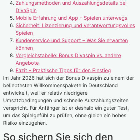
Zahlungsmethoden und Auszahlungsdetails bei
DivaSpin
Mobile Erfahrung und App – Spielen unterwegs
Sicherheit, Lizenzierung und verantwortungsvolles
Spielen
Kundenservice und Support – Was Sie erwarten
können
Vergleichstabelle: Bonus Divaspin vs. andere
Angebote
Fazit – Praktische Tipps für den Einstieg
Im Jahr 2026 hat sich der Bonus Divaspin zu einem der
beliebtesten Willkommenspakete in Deutschland
entwickelt, weil er relativ niedrigere
Umsatzbedingungen und schnelle Auszahlungszeiten
verspricht. Für Anfänger ist er deshalb ein guter Test,
um das Spielgefühl zu prüfen, ohne gleich ein hohes
Risiko einzugehen.
So sichern Sie sich den