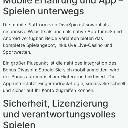
Mobile Erfahrung und App –
Spielen unterwegs
Die mobile Plattform von DivaSpin ist sowohl als
responsive Website als auch als native App für iOS und
Android verfügbar. Beide Varianten bieten das
komplette Spielangebot, inklusive Live‑Casino und
Sportwetten.
Ein großer Pluspunkt ist die nahtlose Integration des
Bonus Divaspin: Sobald Sie sich mobil anmelden, wird
der Bonus automatisch im Hintergrund aktiviert. Die
App unterstützt Fingerabdruck‑Login, sodass Sie schnell
und sicher auf Ihr Konto zugreifen können.
Sicherheit, Lizenzierung
und verantwortungsvolles
Spielen