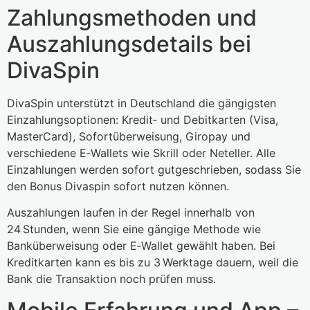
Zahlungsmethoden und
Auszahlungsdetails bei
DivaSpin
DivaSpin unterstützt in Deutschland die gängigsten
Einzahlungsoptionen: Kredit‑ und Debitkarten (Visa,
MasterCard), Sofortüberweisung, Giropay und
verschiedene E‑Wallets wie Skrill oder Neteller. Alle
Einzahlungen werden sofort gutgeschrieben, sodass Sie
den Bonus Divaspin sofort nutzen können.
Auszahlungen laufen in der Regel innerhalb von
24 Stunden, wenn Sie eine gängige Methode wie
Banküberweisung oder E‑Wallet gewählt haben. Bei
Kreditkarten kann es bis zu 3 Werktage dauern, weil die
Bank die Transaktion noch prüfen muss.