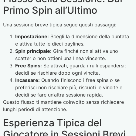
Primo Spin all’Ultimo
Una sessione breve tipica segue questi passaggi:
Impostazione:
Scegli la dimensione della puntata
e attiva tutte le dieci paylines.
Spin principale:
Gira finché non si attiva uno
scatter o non ottieni una linea vincente.
Free Spins:
Se attivati, guarda i rulli espandersi;
decidi se rischiare dopo ogni vincita.
Incassare:
Quando finiscono i free spins o se
preferisci non rischiare più, riscuoti le vincite e
decidi se fare un’altra sessione rapida.
Questo flusso ti mantiene coinvolto senza richiedere
lunghi periodi di attenzione.
Esperienza Tipica del
Giocatore in Sessioni Brevi