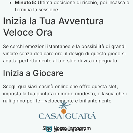
Minuto 5:
Ultima decisione di rischio; poi incassa o
termina la sessione.
Inizia la Tua Avventura
Veloce Ora
Se cerchi emozioni istantanee e la possibilità di grandi
vincite senza dedicare ore, il design di questo gioco si
adatta perfettamente al tuo stile di vita impegnato.
Inizia a Giocare
Scegli qualsiasi casinò online che offre questa slot,
imposta la tua puntata in modo modesto, e lascia che i
rulli girino per te—velocemente e brillantemente.
Siga Nosso Instagram
@acasaguara