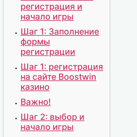
регистрация и
начало игры
Шаг 1: Заполнение
формы
регистрации
Шаг 1: регистрация
на сайте Boostwin
казино
Важно!
Шаг 2: выбор и
начало игры