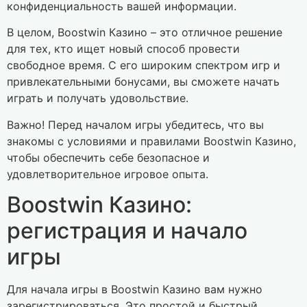
конфиденциальность вашей информации.
В целом, Boostwin Казино – это отличное решение
для тех, кто ищет новый способ провести
свободное время. С его широким спектром игр и
привлекательными бонусами, вы сможете начать
играть и получать удовольствие.
Важно! Перед началом игры убедитесь, что вы
знакомы с условиями и правилами Boostwin Казино,
чтобы обеспечить себе безопасное и
удовлетворительное игровое опыта.
Boostwin Казино:
регистрация и начало
игры
Для начала игры в Boostwin Казино вам нужно
зарегистрироваться. Это простой и быстрый