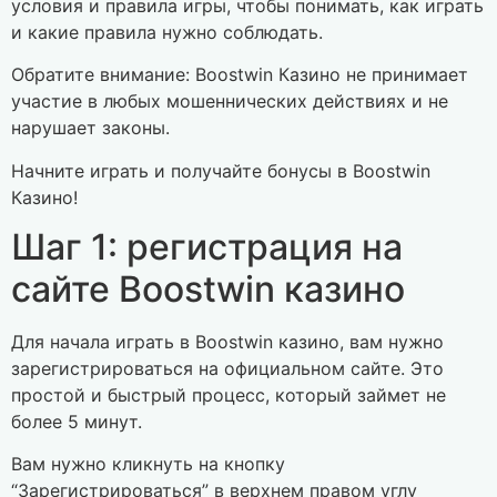
условия и правила игры, чтобы понимать, как играть
и какие правила нужно соблюдать.
Обратите внимание: Boostwin Казино не принимает
участие в любых мошеннических действиях и не
нарушает законы.
Начните играть и получайте бонусы в Boostwin
Казино!
Шаг 1: регистрация на
сайте Boostwin казино
Для начала играть в Boostwin казино, вам нужно
зарегистрироваться на официальном сайте. Это
простой и быстрый процесс, который займет не
более 5 минут.
Вам нужно кликнуть на кнопку
“Зарегистрироваться” в верхнем правом углу