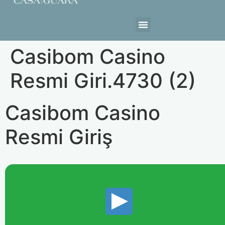
Estrutura da Casa
Casibom Casino
Resmi Giri.4730 (2)
Casibom Casino
Resmi Giriş