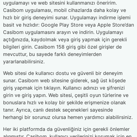
uygulamayı ve web sitesini kullanmanızı öneririm.
Casibom uygulaması, mobil cihazlarda daha kolay ve
hızlı bir giriş deneyimi sunar. Uygulamayı indirme işlemi
basit ve hızlıdır: Google Play Store veya Apple Store’dan
Casibom uygulamasını arayın ve indirin. Uygulamayı
açtığınızda, kaydolmak veya giriş yapmak için gerekli
bilgileri girin. Casibom 158 giriş gibi özel girişler de
mevcuttur, bu sayede farklı deneyimlerden
yararlanabilirsiniz.
Web sitesi de kullanıcı dostu ve güvenli bir deneyim
sunar. Casibom web sitesine giderek, sağ üst köşede
giriş yapmak için tıklayın. Kullanıcı adınızı ve şifrenizi
girin ve giriş yapın. Web sitesi, çeşitli oyun türlerine ve
bonuslara hızlı ve kolay bir şekilde erişmenize olanak
tanır. Ayrıca, canlı destek seçenekleri sayesinde
herhangi bir sorunuz olursa hemen yardımcı alabilirsiniz.
Her iki platformda da güvenliğiniz için gerekli önlemler
alınmıştır. Casibom, kullanıcı verilerinizi korumak için en