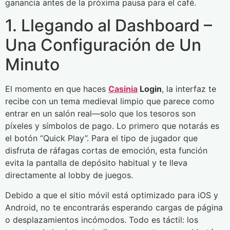
ganancia antes de la próxima pausa para el café.
1. Llegando al Dashboard –
Una Configuración de Un
Minuto
El momento en que haces
Casinia
Login
, la interfaz te
recibe con un tema medieval limpio que parece como
entrar en un salón real—solo que los tesoros son
píxeles y símbolos de pago. Lo primero que notarás es
el botón “Quick Play”. Para el tipo de jugador que
disfruta de ráfagas cortas de emoción, esta función
evita la pantalla de depósito habitual y te lleva
directamente al lobby de juegos.
Debido a que el sitio móvil está optimizado para iOS y
Android, no te encontrarás esperando cargas de página
o desplazamientos incómodos. Todo es táctil: los