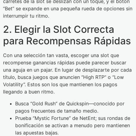
carretes de la slot se deslizan con un toque, y el botón
“Bet” se expande en una pequeña rueda de opciones sin
interrumpir tu ritmo.
2. Elegir la Slot Correcta
para Recompensas Rápidas
Con una selección tan vasta, escoger una slot que
recompense ganancias rápidas puede parecer buscar
una aguja en un pajar. En lugar de desplazarte por cada
título, busca juegos que anuncien “High RTP” o “Low
Volatility”. Estos son los que mantienen los pagos
llegando a buen ritmo.
Busca “Gold Rush” de Quickspin—conocido por
pagos frecuentes de tamaño medio.
Prueba “Mystic Fortune” de NetEnt; sus rondas de
bonificación se activan a menudo pero mantienen
las apuestas bajas.