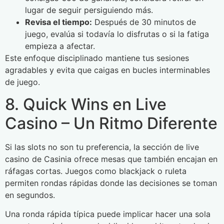
lugar de seguir persiguiendo más.
Revisa el tiempo:
Después de 30 minutos de
juego, evalúa si todavía lo disfrutas o si la fatiga
empieza a afectar.
Este enfoque disciplinado mantiene tus sesiones
agradables y evita que caigas en bucles interminables
de juego.
8. Quick Wins en Live
Casino – Un Ritmo Diferente
Si las slots no son tu preferencia, la sección de live
casino de Casinia ofrece mesas que también encajan en
ráfagas cortas. Juegos como blackjack o ruleta
permiten rondas rápidas donde las decisiones se toman
en segundos.
Una ronda rápida típica puede implicar hacer una sola