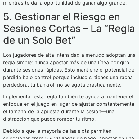
mientras te da la oportunidad de ganar algo grande.
5. Gestionar el Riesgo en
Sesiones Cortas – La “Regla
de un Solo Bet”
Los jugadores de alta intensidad a menudo adoptan una
regla simple: nunca apostar más de una línea por giro
durante sesiones rápidas. Esto mantiene el potencial de
pérdida bajo control porque incluso si tienes una racha
perdedora, tu bankroll no se agota drásticamente.
Implementar esta regla también te ayuda a mantener el
enfoque en el juego en lugar de ajustar constantemente
el tamaño de la apuesta durante la sesión—una
distracción que puede romper tu ritmo.
Debido a que la mayoría de las slots permiten
seleccionar entre 5 y 20 líneas de pago, apostar en una