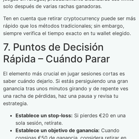
solo después de varias rachas ganadoras.
Ten en cuenta que retirar cryptocurrency puede ser más
rápido que los métodos tradicionales; sin embargo,
siempre verifica el tiempo exacto en tu wallet elegido.
7. Puntos de Decisión
Rápida – Cuándo Parar
El elemento más crucial en jugar sesiones cortas es
saber cuándo dejarlo. Si estás persiguiendo una gran
ganancia tras unos minutos girando y de repente ves
una racha de pérdidas, haz una pausa y revisa tu
estrategia.
Establece un stop‑loss:
Si pierdes €20 en una
sola sesión, retírate.
Establece un objetivo de ganancia:
Cuando
consigas €50 de ganancia, considera retirar en