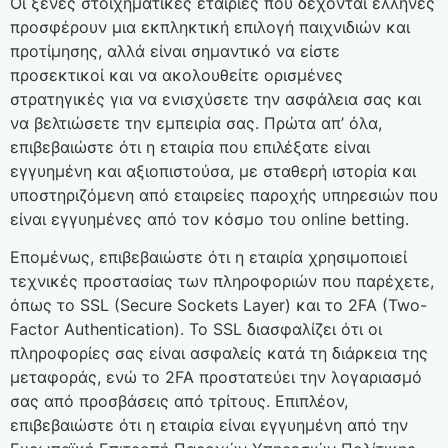
Οι ξενες στοιχηματικες εταιριες που δεχονται ελληνες
προσφέρουν μια εκπληκτική επιλογή παιχνιδιών και
προτίμησης, αλλά είναι σημαντικό να είστε
προσεκτικοί και να ακολουθείτε ορισμένες
στρατηγικές για να ενισχύσετε την ασφάλεια σας και
να βελτιώσετε την εμπειρία σας. Πρώτα απ’ όλα,
επιβεβαιώστε ότι η εταιρία που επιλέξατε είναι
εγγυημένη και αξιοπιστούσα, με σταθερή ιστορία και
υποστηριζόμενη από εταιρείες παροχής υπηρεσιών που
είναι εγγυημένες από τον κόσμο του online betting.
Επομένως, επιβεβαιώστε ότι η εταιρία χρησιμοποιεί
τεχνικές προστασίας των πληροφοριών που παρέχετε,
όπως το SSL (Secure Sockets Layer) και το 2FA (Two-
Factor Authentication). Το SSL διασφαλίζει ότι οι
πληροφορίες σας είναι ασφαλείς κατά τη διάρκεια της
μεταφοράς, ενώ το 2FA προστατεύει την λογαριασμό
σας από προσβάσεις από τρίτους. Επιπλέον,
επιβεβαιώστε ότι η εταιρία είναι εγγυημένη από την