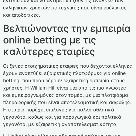
εντοπίζουν και να αντιμετωπίζουν τις ανάγκες των
ελληνικών χρηστών με τεχνικές που είναι ευέλικτες
και αποδοτικές.
Βελτιώνοντας την εμπειρία
online betting με τις
καλύτερες εταιρίες
Οι ξενες στοιχηματικες εταιριες που δεχονται ελληνες
έχουν αναπτύξει εξαιρετικές πλατφόρμες για online
betting, που προσφέρουν εξαιρετική εμπειρία στους
χρήστες. Η William Hill είναι μια από τις πιο γνωστές
και εμπειρογνωμόνες στον τομέα, με μια πλατφόρμα
πληροφορικής που είναι αποτελεσματική και ασφαλής.
Η εταιρία παρέχει επιλογές για πολλά αθλητικά
γεγονότα, καθώς και για παραγωγικά και πολιτικά
γεγονότα, με εξαιρετική αναποτελεσματικότητα.
Η Unibet είναι άλλη μια εξαιρετική επιλογή, με μια