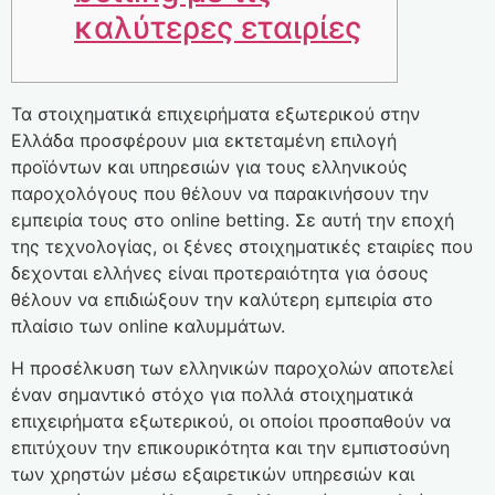
καλύτερες εταιρίες
Τα στοιχηματικά επιχειρήματα εξωτερικού στην
Ελλάδα προσφέρουν μια εκτεταμένη επιλογή
προϊόντων και υπηρεσιών για τους ελληνικούς
παροχολόγους που θέλουν να παρακινήσουν την
εμπειρία τους στο online betting. Σε αυτή την εποχή
της τεχνολογίας, οι ξένες στοιχηματικές εταιρίες που
δεχονται ελλήνες είναι προτεραιότητα για όσους
θέλουν να επιδιώξουν την καλύτερη εμπειρία στο
πλαίσιο των online καλυμμάτων.
Η προσέλκυση των ελληνικών παροχολών αποτελεί
έναν σημαντικό στόχο για πολλά στοιχηματικά
επιχειρήματα εξωτερικού, οι οποίοι προσπαθούν να
επιτύχουν την επικουρικότητα και την εμπιστοσύνη
των χρηστών μέσω εξαιρετικών υπηρεσιών και