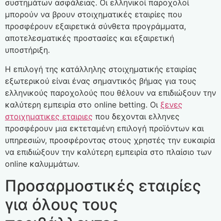
συστημάτων ασφάλειας. Οι ελληνικοί παροχολοί
μπορούν να βρουν στοιχηματικές εταιρίες που
προσφέρουν εξαιρετικά σύνθετα προγράμματα,
αποτελεσματικές προστασίες και εξαιρετική
υποστήριξη.
Η επιλογή της κατάλληλης στοιχηματικής εταιρίας
εξωτερικού είναι ένας σημαντικός βήμας για τους
ελληνικούς παροχολούς που θέλουν να επιδιώξουν την
καλύτερη εμπειρία στο online betting. Οι
ξενες
στοιχηματικες εταιριες
που δεχονται ελληνες
προσφέρουν μια εκτεταμένη επιλογή προϊόντων και
υπηρεσιών, προσφέροντας στους χρηστές την ευκαιρία
να επιδιώξουν την καλύτερη εμπειρία στο πλαίσιο των
online καλυμμάτων.
Προσαρμοστικές εταιρίες
για όλους τους