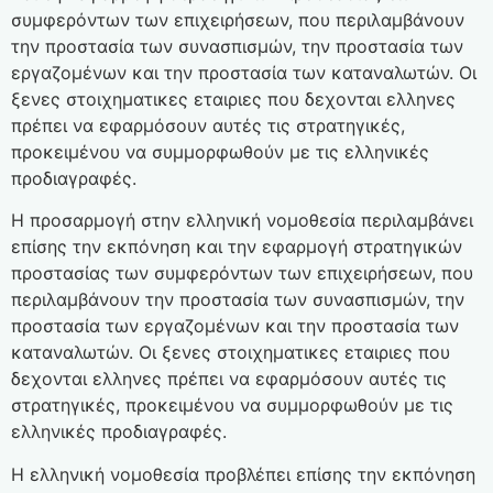
συμφερόντων των επιχειρήσεων, που περιλαμβάνουν
την προστασία των συνασπισμών, την προστασία των
εργαζομένων και την προστασία των καταναλωτών. Οι
ξενες στοιχηματικες εταιριες που δεχονται ελληνες
πρέπει να εφαρμόσουν αυτές τις στρατηγικές,
προκειμένου να συμμορφωθούν με τις ελληνικές
προδιαγραφές.
Η προσαρμογή στην ελληνική νομοθεσία περιλαμβάνει
επίσης την εκπόνηση και την εφαρμογή στρατηγικών
προστασίας των συμφερόντων των επιχειρήσεων, που
περιλαμβάνουν την προστασία των συνασπισμών, την
προστασία των εργαζομένων και την προστασία των
καταναλωτών. Οι ξενες στοιχηματικες εταιριες που
δεχονται ελληνες πρέπει να εφαρμόσουν αυτές τις
στρατηγικές, προκειμένου να συμμορφωθούν με τις
ελληνικές προδιαγραφές.
Η ελληνική νομοθεσία προβλέπει επίσης την εκπόνηση