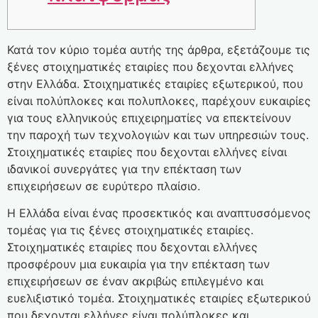
Κατά τον κύριο τομέα αυτής της άρθρα, εξετάζουμε τις
ξένες στοιχηματικές εταιρίες που δεχονται ελλήνες
στην Ελλάδα. Στοιχηματικές εταιρίες εξωτερικού, που
είναι πολύπλοκες και πολυπλοκες, παρέχουν ευκαιρίες
για τους ελληνικούς επιχειρηματίες να επεκτείνουν
την παροχή των τεχνολογιών και των υπηρεσιών τους.
Στοιχηματικές εταιρίες που δεχονται ελλήνες είναι
ιδανικοί συνεργάτες για την επέκταση των
επιχειρήσεων σε ευρύτερο πλαίσιο.
Η Ελλάδα είναι ένας προσεκτικός και αναπτυσσόμενος
τομέας για τις ξένες στοιχηματικές εταιρίες.
Στοιχηματικές εταιρίες που δεχονται ελλήνες
προσφέρουν μια ευκαιρία για την επέκταση των
επιχειρήσεων σε έναν ακριβώς επιλεγμένο και
ευελιξιστικό τομέα. Στοιχηματικές εταιρίες εξωτερικού
που δεχονται ελλήνες είναι πολύπλοκες και