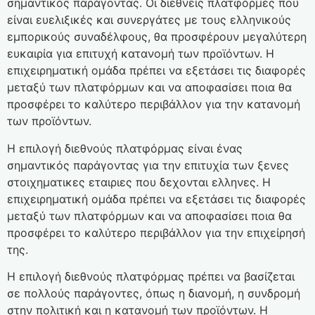
σημαντικός παράγοντας. Οι διεθνείς πλατφόρμες που
είναι ευελιξικές και συνεργάτες με τους ελληνικούς
εμπορικούς συναδέλφους, θα προσφέρουν μεγαλύτερη
ευκαιρία για επιτυχή κατανομή των προϊόντων. Η
επιχειρηματική ομάδα πρέπει να εξετάσει τις διαφορές
μεταξύ των πλατφόρμων και να αποφασίσει ποια θα
προσφέρει το καλύτερο περιβάλλον για την κατανομή
των προϊόντων.
Η επιλογή διεθνούς πλατφόρμας είναι ένας
σημαντικός παράγοντας για την επιτυχία των ξενες
στοιχηματικες εταιριες που δεχονται ελληνες. Η
επιχειρηματική ομάδα πρέπει να εξετάσει τις διαφορές
μεταξύ των πλατφόρμων και να αποφασίσει ποια θα
προσφέρει το καλύτερο περιβάλλον για την επιχείρησή
της.
Η επιλογή διεθνούς πλατφόρμας πρέπει να βασίζεται
σε πολλούς παράγοντες, όπως η διανομή, η συνδρομή
στην πολιτική και η κατανομή των προϊόντων. Η