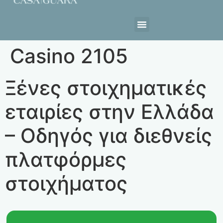
Estrutura da Casa
Casino 2105
Ξένες στοιχηματικές
εταιρίες στην Ελλάδα
– Οδηγός για διεθνείς
πλατφόρμες
στοιχήματος