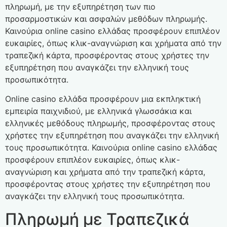
πληρωμή, με την εξυπηρέτηση των πιο
προσαρμοστικών και ασφαλών μεθόδων πληρωμής.
Καινούρια online casino ελλάδας προσφέρουν επιπλέον
ευκαιρίες, όπως κλικ-αναγνώριση και χρήματα από την
τραπεζική κάρτα, προσφέροντας στους χρήστες την
εξυπηρέτηση που αναγκάζει την ελληνική τους
προσωπικότητα.
Online casino ελλάδα προσφέρουν μια εκπληκτική
εμπειρία παιχνιδιού, με ελληνικά γλωσσάκια και
ελληνικές μεθόδους πληρωμής, προσφέροντας στους
χρήστες την εξυπηρέτηση που αναγκάζει την ελληνική
τους προσωπικότητα. Καινούρια online casino ελλάδας
προσφέρουν επιπλέον ευκαιρίες, όπως κλικ-
αναγνώριση και χρήματα από την τραπεζική κάρτα,
προσφέροντας στους χρήστες την εξυπηρέτηση που
αναγκάζει την ελληνική τους προσωπικότητα.
Πληρωμή με Τραπεζικά