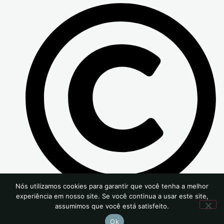
Nós utilizamos cookies para garantir que você tenha a melhor
experiência em nosso site. Se você continua a usar este site,
2024 | Todos os Direitos Reservados
assumimos que você está satisfeito.
Política de Privacidade
Ok