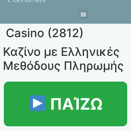
Estrutura da Casa
Casino (2812)
Καζίνο με Ελληνικές
Μεθόδους Πληρωμής
ΠΑΊΖΩ