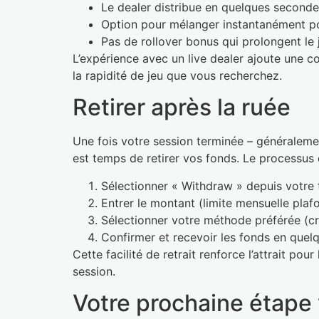
Le dealer distribue en quelques seconde
Option pour mélanger instantanément pou
Pas de rollover bonus qui prolongent le 
L’expérience avec un live dealer ajoute une c
la rapidité de jeu que vous recherchez.
Retirer après la ruée
Une fois votre session terminée – généralemen
est temps de retirer vos fonds. Le processus d
Sélectionner « Withdraw » depuis votre 
Entrer le montant (limite mensuelle plaf
Sélectionner votre méthode préférée (cr
Confirmer et recevoir les fonds en quel
Cette facilité de retrait renforce l’attrait 
session.
Votre prochaine étape 