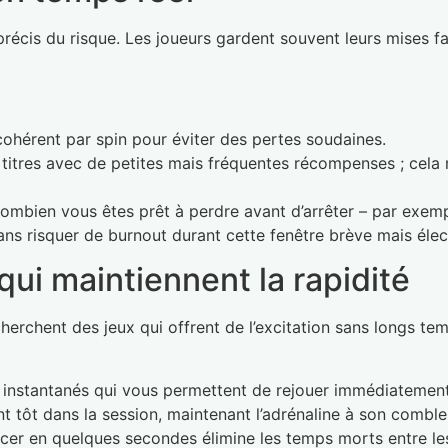
précis du risque. Les joueurs gardent souvent leurs mises f
ohérent par spin pour éviter des pertes soudaines.
titres avec de petites mais fréquentes récompenses ; cela
ombien vous êtes prêt à perdre avant d’arrêter – par exemp
 sans risquer de burnout durant cette fenêtre brève mais élec
qui maintiennent la rapidité
rchent des jeux qui offrent de l’excitation sans longs temp
nstantanés qui vous permettent de rejouer immédiatement
t tôt dans la session, maintenant l’adrénaline à son comble
ncer en quelques secondes élimine les temps morts entre les