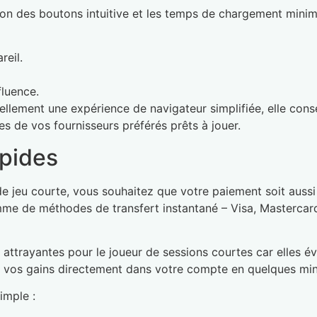
ition des boutons intuitive et les temps de chargement minim
reil.
fluence.
ellement une expérience de navigateur simplifiée, elle conse
es de vos fournisseurs préférés prêts à jouer.
apides
 jeu courte, vous souhaitez que votre paiement soit aussi
e de méthodes de transfert instantané – Visa, Mastercard,
attrayantes pour le joueur de sessions courtes car elles évi
er vos gains directement dans votre compte en quelques min
imple :