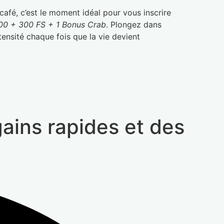
café, c’est le moment idéal pour vous inscrire
00 + 300 FS + 1 Bonus Crab
. Plongez dans
tensité chaque fois que la vie devient
gains rapides et des