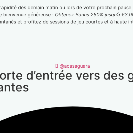
 rapidité dès demain matin ou lors de votre prochain pause 
de bienvenue généreuse :
Obtenez Bonus 250% jusqu’à €3,0
antanés et profitez de sessions de jeu courtes et à haute in
@acasaguara
porte d’entrée vers des 
antes