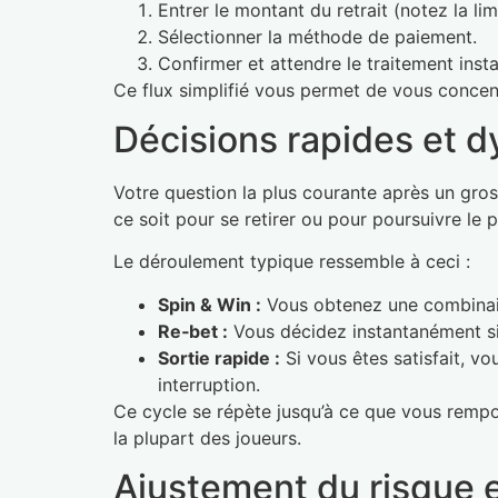
Entrer le montant du retrait (notez la li
Sélectionner la méthode de paiement.
Confirmer et attendre le traitement inst
Ce flux simplifié vous permet de vous concentr
Décisions rapides et 
Votre question la plus courante après un gros
ce soit pour se retirer ou pour poursuivre le pl
Le déroulement typique ressemble à ceci :
Spin & Win :
Vous obtenez une combinai
Re‑bet :
Vous décidez instantanément si 
Sortie rapide :
Si vous êtes satisfait, vo
interruption.
Ce cycle se répète jusqu’à ce que vous rempo
la plupart des joueurs.
Ajustement du risque 