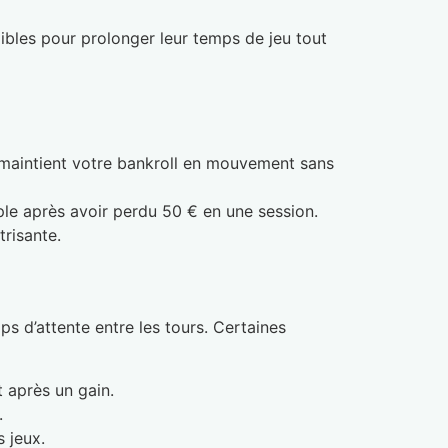
aibles pour prolonger leur temps de jeu tout
 maintient votre bankroll en mouvement sans
le après avoir perdu 50 € en une session.
trisante.
s d’attente entre les tours. Certaines
 après un gain.
.
 jeux.