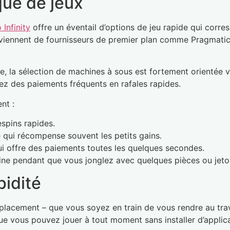
que de jeux
 Infinity
offre un éventail d’options de jeu rapide qui corres
oviennent de fournisseurs de premier plan comme Pragmatic
née, la sélection de machines à sous est fortement orientée 
rrez des paiements fréquents en rafales rapides.
nt :
spins rapides.
 qui récompense souvent les petits gains.
ui offre des paiements toutes les quelques secondes.
line pendant que vous jonglez avec quelques pièces ou jeto
pidité
placement – que vous soyez en train de vous rendre au trava
 que vous pouvez jouer à tout moment sans installer d’applic