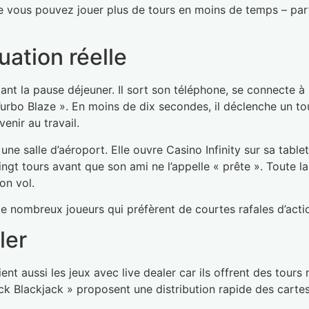
que vous pouvez jouer plus de tours en moins de temps – pa
uation réelle
t la pause déjeuner. Il sort son téléphone, se connecte à C
urbo Blaze ». En moins de dix secondes, il déclenche un tou
enir au travail.
ne salle d’aéroport. Elle ouvre Casino Infinity sur sa tablet
ngt tours avant que son ami ne l’appelle « prête ». Toute l
on vol.
 nombreux joueurs qui préfèrent de courtes rafales d’acti
ler
t aussi les jeux avec live dealer car ils offrent des tours 
 Blackjack » proposent une distribution rapide des cartes 