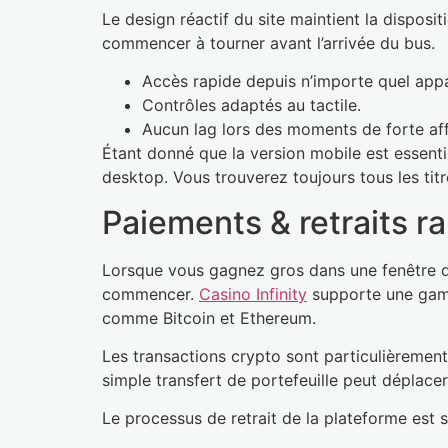
Le design réactif du site maintient la dispos
commencer à tourner avant l’arrivée du bus.
Accès rapide depuis n’importe quel appa
Contrôles adaptés au tactile.
Aucun lag lors des moments de forte af
Étant donné que la version mobile est essenti
desktop. Vous trouverez toujours tous les titr
Paiements & retraits r
Lorsque vous gagnez gros dans une fenêtre de
commencer.
Casino Infinity
supporte une gamm
comme Bitcoin et Ethereum.
Les transactions crypto sont particulièrement 
simple transfert de portefeuille peut déplac
Le processus de retrait de la plateforme est s