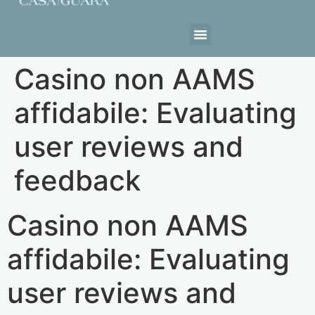
Estrutura da Casa
Casino non AAMS
affidabile: Evaluating
user reviews and
feedback
Casino non AAMS
affidabile: Evaluating
user reviews and