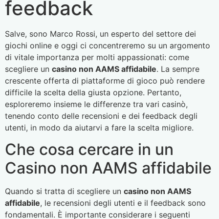
feedback
Salve, sono Marco Rossi, un esperto del settore dei
giochi online e oggi ci concentreremo su un argomento
di vitale importanza per molti appassionati: come
scegliere un
casino non AAMS affidabile
. La sempre
crescente offerta di piattaforme di gioco può rendere
difficile la scelta della giusta opzione. Pertanto,
esploreremo insieme le differenze tra vari casinò,
tenendo conto delle recensioni e dei feedback degli
utenti, in modo da aiutarvi a fare la scelta migliore.
Che cosa cercare in un
Casino non AAMS affidabile
Quando si tratta di scegliere un
casino non AAMS
affidabile
, le recensioni degli utenti e il feedback sono
fondamentali. È importante considerare i seguenti