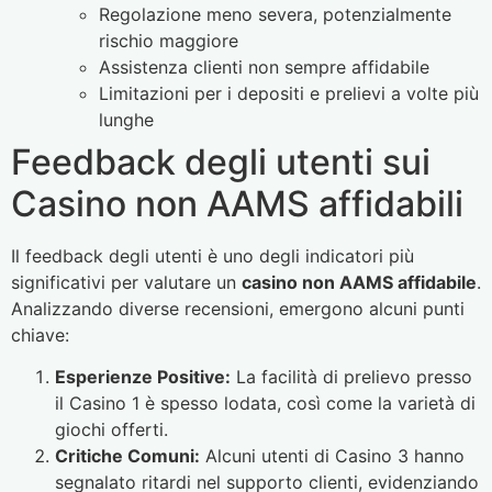
Regolazione meno severa, potenzialmente
rischio maggiore
Assistenza clienti non sempre affidabile
Limitazioni per i depositi e prelievi a volte più
lunghe
Feedback degli utenti sui
Casino non AAMS affidabili
Il feedback degli utenti è uno degli indicatori più
significativi per valutare un
casino non AAMS affidabile
.
Analizzando diverse recensioni, emergono alcuni punti
chiave:
Esperienze Positive:
La facilità di prelievo presso
il Casino 1 è spesso lodata, così come la varietà di
giochi offerti.
Critiche Comuni:
Alcuni utenti di Casino 3 hanno
segnalato ritardi nel supporto clienti, evidenziando