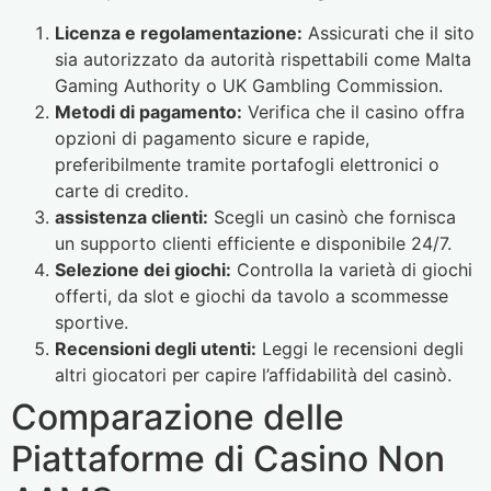
Licenza e regolamentazione:
Assicurati che il sito
sia autorizzato da autorità rispettabili come Malta
Gaming Authority o UK Gambling Commission.
Metodi di pagamento:
Verifica che il casino offra
opzioni di pagamento sicure e rapide,
preferibilmente tramite portafogli elettronici o
carte di credito.
assistenza clienti:
Scegli un casinò che fornisca
un supporto clienti efficiente e disponibile 24/7.
Selezione dei giochi:
Controlla la varietà di giochi
offerti, da slot e giochi da tavolo a scommesse
sportive.
Recensioni degli utenti:
Leggi le recensioni degli
altri giocatori per capire l’affidabilità del casinò.
Comparazione delle
Piattaforme di Casino Non