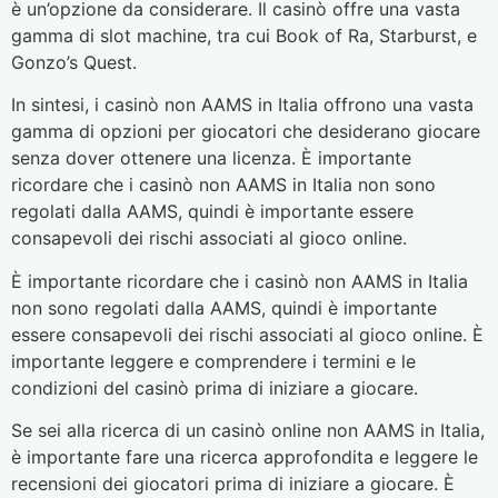
è un’opzione da considerare. Il casinò offre una vasta
gamma di slot machine, tra cui Book of Ra, Starburst, e
Gonzo’s Quest.
In sintesi, i casinò non AAMS in Italia offrono una vasta
gamma di opzioni per giocatori che desiderano giocare
senza dover ottenere una licenza. È importante
ricordare che i casinò non AAMS in Italia non sono
regolati dalla AAMS, quindi è importante essere
consapevoli dei rischi associati al gioco online.
È importante ricordare che i casinò non AAMS in Italia
non sono regolati dalla AAMS, quindi è importante
essere consapevoli dei rischi associati al gioco online. È
importante leggere e comprendere i termini e le
condizioni del casinò prima di iniziare a giocare.
Se sei alla ricerca di un casinò online non AAMS in Italia,
è importante fare una ricerca approfondita e leggere le
recensioni dei giocatori prima di iniziare a giocare. È