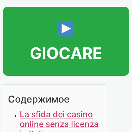
GIOCARE
Содержимое
La sfida dei casino
online senza licenza