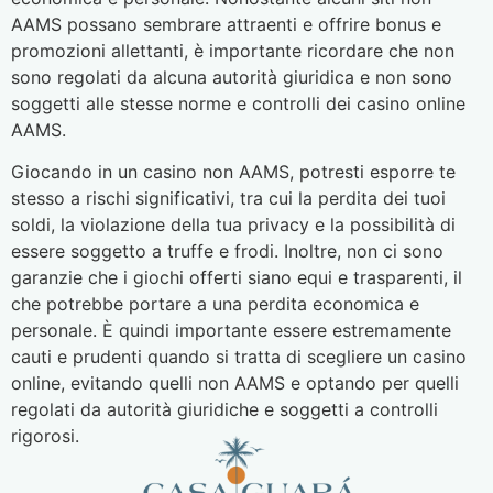
AAMS possano sembrare attraenti e offrire bonus e
promozioni allettanti, è importante ricordare che non
sono regolati da alcuna autorità giuridica e non sono
soggetti alle stesse norme e controlli dei casino online
AAMS.
Giocando in un casino non AAMS, potresti esporre te
stesso a rischi significativi, tra cui la perdita dei tuoi
soldi, la violazione della tua privacy e la possibilità di
essere soggetto a truffe e frodi. Inoltre, non ci sono
garanzie che i giochi offerti siano equi e trasparenti, il
che potrebbe portare a una perdita economica e
personale. È quindi importante essere estremamente
cauti e prudenti quando si tratta di scegliere un casino
online, evitando quelli non AAMS e optando per quelli
regolati da autorità giuridiche e soggetti a controlli
rigorosi.