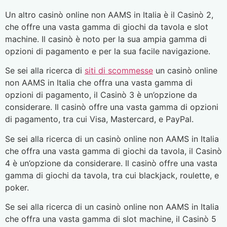
Un altro casinò online non AAMS in Italia è il Casinò 2,
che offre una vasta gamma di giochi da tavola e slot
machine. Il casinò è noto per la sua ampia gamma di
opzioni di pagamento e per la sua facile navigazione.
Se sei alla ricerca di
siti di scommesse
un casinò online
non AAMS in Italia che offra una vasta gamma di
opzioni di pagamento, il Casinò 3 è un’opzione da
considerare. Il casinò offre una vasta gamma di opzioni
di pagamento, tra cui Visa, Mastercard, e PayPal.
Se sei alla ricerca di un casinò online non AAMS in Italia
che offra una vasta gamma di giochi da tavola, il Casinò
4 è un’opzione da considerare. Il casinò offre una vasta
gamma di giochi da tavola, tra cui blackjack, roulette, e
poker.
Se sei alla ricerca di un casinò online non AAMS in Italia
che offra una vasta gamma di slot machine, il Casinò 5