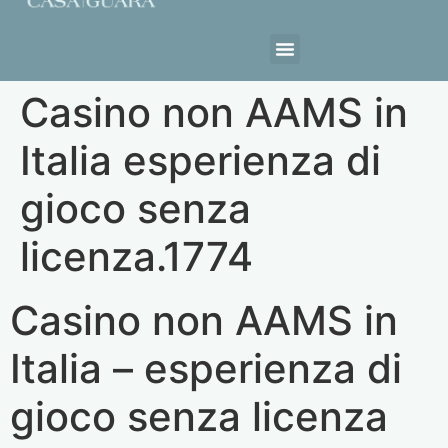
Estrutura da Casa
Casino non AAMS in
Italia esperienza di
gioco senza
licenza.1774
Casino non AAMS in
Italia – esperienza di
gioco senza licenza