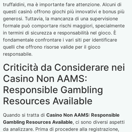
truffaldini, ma è importante fare attenzione. Alcuni di
questi casinò offrono giochi più innovativi e bonus più
generosi. Tuttavia, la mancanza di una supervisione
formale può comportare rischi maggiori, specialmente
in termini di sicurezza e responsabilità nel gioco. È
fondamentale confrontare i vari siti per identificare
quelli che offrono risorse valide per il gioco
responsabile.
Criticità da Considerare nei
Casino Non AAMS:
Responsible Gambling
Resources Available
Quando si tratta di
Casino Non AAMS: Responsible
Gambling Resources Available
, ci sono diversi aspetti
da analizzare. Prima di procedere alla registrazione,