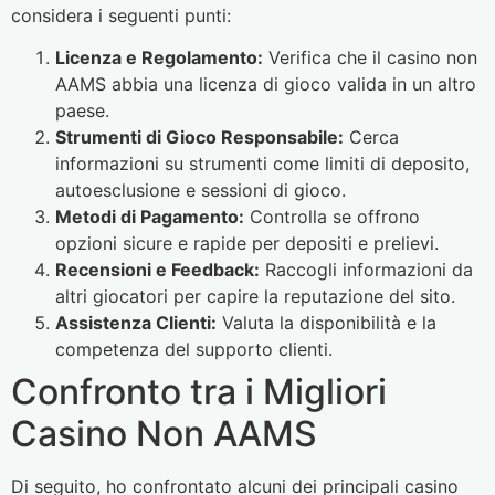
considera i seguenti punti:
Licenza e Regolamento:
Verifica che il casino non
AAMS abbia una licenza di gioco valida in un altro
paese.
Strumenti di Gioco Responsabile:
Cerca
informazioni su strumenti come limiti di deposito,
autoesclusione e sessioni di gioco.
Metodi di Pagamento:
Controlla se offrono
opzioni sicure e rapide per depositi e prelievi.
Recensioni e Feedback:
Raccogli informazioni da
altri giocatori per capire la reputazione del sito.
Assistenza Clienti:
Valuta la disponibilità e la
competenza del supporto clienti.
Confronto tra i Migliori
Casino Non AAMS
Di seguito, ho confrontato alcuni dei principali casino