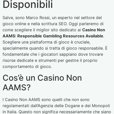
Disponibili
Salve, sono Marco Rossi, un esperto nel settore del
gioco online e nella scrittura SEO. Oggi parleremo di
come scegliere il miglior sito dedicato ai
Casino Non
AAMS: Responsible Gambling Resources Available
.
Scegliere una piattaforma di gioco è cruciale,
specialmente quando si tratta di gioco responsabile. È
fondamentale che i giocatori sappiano dove trovare
risorse dedicate e strumenti per gestire il proprio
comportamento di gioco.
Cos’è un Casino Non
AAMS?
I Casino Non AAMS sono quelli che non sono
regolamentati dall’Agenzia delle Dogane e dei Monopoli
in Italia. Questo non significa necessariamente che siano