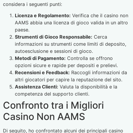
considera i seguenti punti:
Licenza e Regolamento:
Verifica che il casino non
AAMS abbia una licenza di gioco valida in un altro
paese.
Strumenti di Gioco Responsabile:
Cerca
informazioni su strumenti come limiti di deposito,
autoesclusione e sessioni di gioco.
Metodi di Pagamento:
Controlla se offrono
opzioni sicure e rapide per depositi e prelievi.
Recensioni e Feedback:
Raccogli informazioni da
altri giocatori per capire la reputazione del sito.
Assistenza Clienti:
Valuta la disponibilità e la
competenza del supporto clienti.
Confronto tra i Migliori
Casino Non AAMS
Di seguito, ho confrontato alcuni dei principali casino