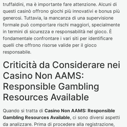
truffaldini, ma è importante fare attenzione. Alcuni di
questi casinò offrono giochi più innovativi e bonus più
generosi. Tuttavia, la mancanza di una supervisione
formale può comportare rischi maggiori, specialmente
in termini di sicurezza e responsabilità nel gioco. È
fondamentale confrontare i vari siti per identificare
quelli che offrono risorse valide per il gioco
responsabile.
Criticità da Considerare nei
Casino Non AAMS:
Responsible Gambling
Resources Available
Quando si tratta di
Casino Non AAMS: Responsible
Gambling Resources Available
, ci sono diversi aspetti
da analizzare. Prima di procedere alla registrazione,