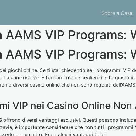
Sobre a Casa
n AAMS VIP Programs: 
n AAMS VIP Programs: 
dei giochi online. Se ti stai chiedendo se i programmi VIP d
con alcune riserve. È fondamentale scegliere il sito giusto in
teremo diversi casinò online che non sono regolati dall’AAM
mmi VIP nei Casino Online No
S
offrono diversi vantaggi esclusivi. Questi possono include
Tuttavia, è importante considerare che non tutti i programmi
erlo per un altro. Ecco alcuni vantaggi tipici: