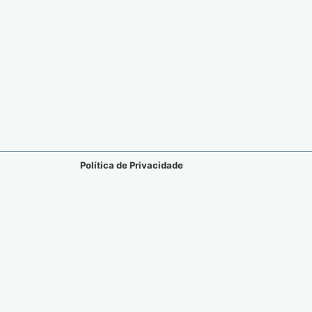
Política de Privacidade