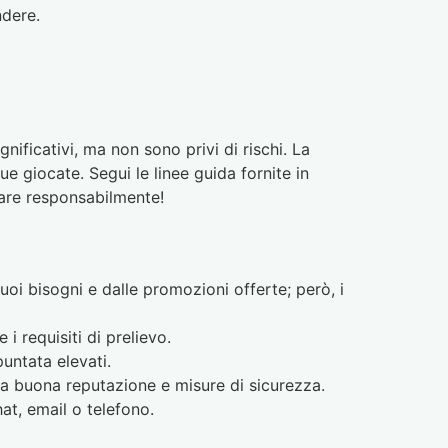
ndere.
nificativi, ma non sono privi di rischi. La
tue giocate. Segui le linee guida fornite in
ocare responsabilmente!
oi bisogni e dalle promozioni offerte; però, i
 i requisiti di prelievo.
puntata elevati.
a buona reputazione e misure di sicurezza.
at, email o telefono.