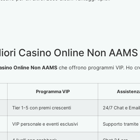
iori Casino Online Non AAMS
asino Online Non AAMS
che offrono programmi VIP. Ho cre
Programma VIP
Assistenza
Tier 1-5 con premi crescenti
24/7 Chat e Email
VIP personale e eventi esclusivi
Supporto tramite