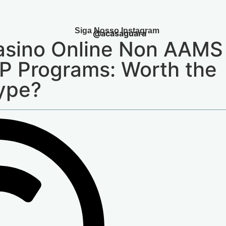
Siga Nosso Instagram
@acasaguara
asino Online Non AAMS
P Programs: Worth the
ype?