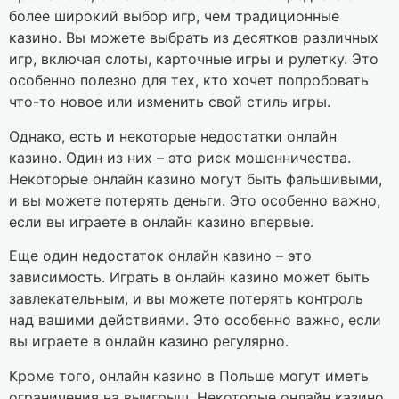
более широкий выбор игр, чем традиционные
казино. Вы можете выбрать из десятков различных
игр, включая слоты, карточные игры и рулетку. Это
особенно полезно для тех, кто хочет попробовать
что-то новое или изменить свой стиль игры.
Однако, есть и некоторые недостатки онлайн
казино. Один из них – это риск мошенничества.
Некоторые онлайн казино могут быть фальшивыми,
и вы можете потерять деньги. Это особенно важно,
если вы играете в онлайн казино впервые.
Еще один недостаток онлайн казино – это
зависимость. Играть в онлайн казино может быть
завлекательным, и вы можете потерять контроль
над вашими действиями. Это особенно важно, если
вы играете в онлайн казино регулярно.
Кроме того, онлайн казино в Польше могут иметь
ограничения на выигрыш. Некоторые онлайн казино