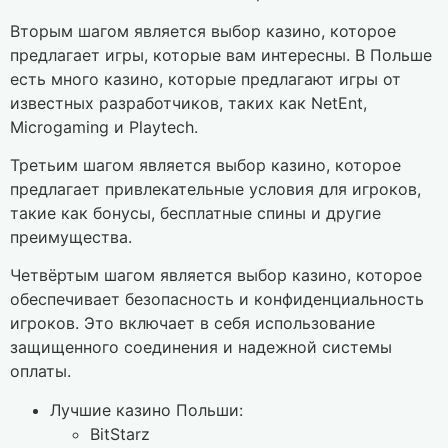
Вторым шагом является выбор казино, которое
предлагает игры, которые вам интересны. В Польше
есть много казино, которые предлагают игры от
известных разработчиков, таких как NetEnt,
Microgaming и Playtech.
Третьим шагом является выбор казино, которое
предлагает привлекательные условия для игроков,
такие как бонусы, бесплатные спины и другие
преимущества.
Четвёртым шагом является выбор казино, которое
обеспечивает безопасность и конфиденциальность
игроков. Это включает в себя использование
защищенного соединения и надежной системы
оплаты.
Лучшие казино Польши:
BitStarz