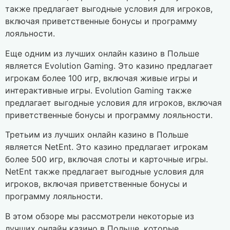
также предлагает выгодные условия для игроков,
включая приветственные бонусы и программу
лояльности.
Еще одним из лучших онлайн казино в Польше
является Evolution Gaming. Это казино предлагает
игрокам более 100 игр, включая живые игры и
интерактивные игры. Evolution Gaming также
предлагает выгодные условия для игроков, включая
приветственные бонусы и программу лояльности.
Третьим из лучших онлайн казино в Польше
является NetEnt. Это казино предлагает игрокам
более 500 игр, включая слоты и карточные игры.
NetEnt также предлагает выгодные условия для
игроков, включая приветственные бонусы и
программу лояльности.
В этом обзоре мы рассмотрели некоторые из
лучших онлайн казино в Польше, которые