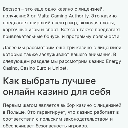
Betsson – это еще одно казино с лицензией,
полученной от Malta Gaming Authority. Это казино
предлагает широкий спектр игр, включая слоты,
карточные игры и спорт. Betsson также предлагает
привлекательные бонусы и программу лояльности.
Далее мы рассмотрим еще три казино с лицензией,
которые также заслуживают вашего внимания. В
следующем разделе мы рассмотрим казино Energy
Casino, Casino Euro и Unibet.
Как выбрать лучшее
онлайн казино для себя
Первым шагом является выбор казино с лицензией
в Польше. Это гарантирует, что казино работает в
соответствии с польским законодательством и
обеспечивает безопасность игроков.