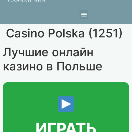
Estrutura da Casa
Casino Polska (1251)
Лучшие онлайн
казино в Польше
ИГРАТЬ