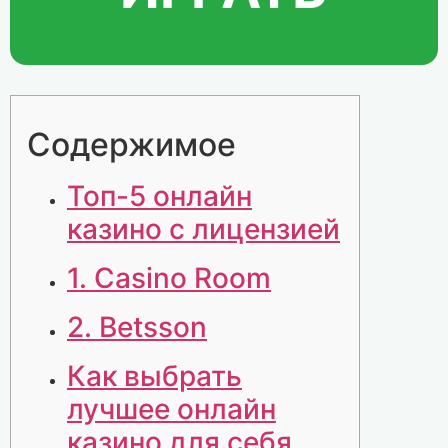
Содержимое
Топ-5 онлайн
казино с лицензией
1. Casino Room
2. Betsson
Как выбрать
лучшее онлайн
казино для себя