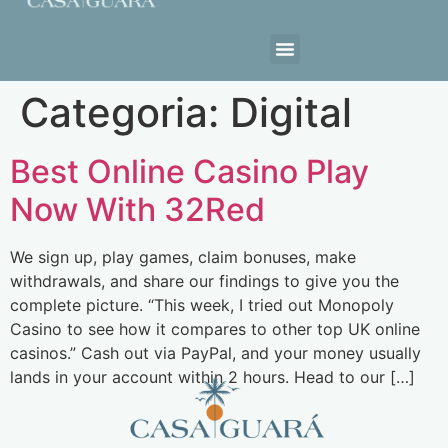
Estrutura da Casa
Categoria:
Digital
Best Online Casino Play
Now With 32Red
We sign up, play games, claim bonuses, make
withdrawals, and share our findings to give you the
complete picture. “This week, I tried out Monopoly
Casino to see how it compares to other top UK online
casinos.” Cash out via PayPal, and your money usually
lands in your account within 2 hours. Head to our […]