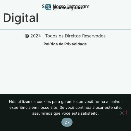
Siga Nosso Instagram
@acasaguara
Digital
2024 | Todos os Direitos Reservados
Política de Privacidade
Nós utilizamos cookies para garantir que você tenha a melhor
experiência em nosso site. Se você continua a usar este site,
assumimos que você está satisfeito.
Ok