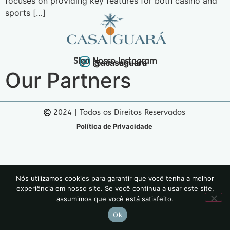
focuses on providing key features for both casino and
sports […]
Siga Nosso Instagram
@acasaguara
Our Partners
2024 | Todos os Direitos Reservados
Política de Privacidade
Nós utilizamos cookies para garantir que você tenha a melhor
experiência em nosso site. Se você continua a usar este site,
assumimos que você está satisfeito.
Ok