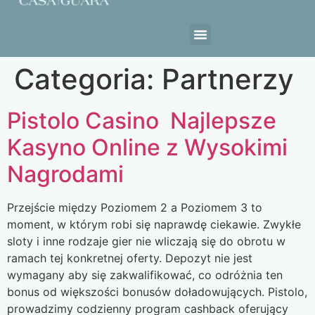
Estrutura da Casa
Categoria:
Partnerzy
Pistolo Casino ️ Najlepsze
Kasyno Online z Wysokimi
Nagrodami
Przejście między Poziomem 2 a Poziomem 3 to
moment, w którym robi się naprawdę ciekawie. Zwykłe
sloty i inne rodzaje gier nie wliczają się do obrotu w
ramach tej konkretnej oferty. Depozyt nie jest
wymagany aby się zakwalifikować, co odróżnia ten
bonus od większości bonusów doładowujących. Pistolo,
prowadzimy codzienny program cashback oferujący