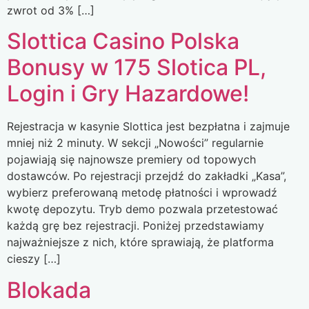
zwrot od 3% […]
Slottica Casino Polska ️️
Bonusy w 175 Slotica PL,
Login i Gry Hazardowe!
Rejestracja w kasynie Slottica jest bezpłatna i zajmuje
mniej niż 2 minuty. W sekcji „Nowości” regularnie
pojawiają się najnowsze premiery od topowych
dostawców. Po rejestracji przejdź do zakładki „Kasa”,
wybierz preferowaną metodę płatności i wprowadź
kwotę depozytu. Tryb demo pozwala przetestować
każdą grę bez rejestracji. Poniżej przedstawiamy
najważniejsze z nich, które sprawiają, że platforma
cieszy […]
Blokada