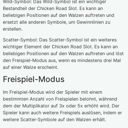
Wild-Symbol: Das Wild-Symbol ist ein wichtiger
Bestandteil der Chicken Road Slot. Es kann an
beliebigen Positionen auf den Walzen auftreten und
ersetzt alle anderen Symbole, um Gewinnlinien zu
erstellen.
Scatter-Symbol: Das Scatter-Symbol ist ein weiteres
wichtiger Element der Chicken Road Slot. Es kann an
beliebigen Positionen auf den Walzen auftreten und löst
den Freispiel-Modus aus, wenn es mindestens drei Mal
auf einer Walze erscheint.
Freispiel-Modus
Im Freispiel-Modus wird der Spieler mit einem
bestimmten Anzahl von Freispielen belohnt, während
dem der Multiplikator auf 3x oder 5x erhöht wird. Der
Spieler kann auch weitere Freispiels auslösen, indem er
weitere Scatter-Symbole auf den Walzen erhält.