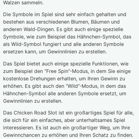
Walzen sammeln.
Die Symbole im Spiel sind sehr einfach gehalten und
bestehen aus verschiedenen Blumen, Bäumen und
anderen Wald-Dingen. Es gibt auch einige spezielle
Symbole, wie zum Beispiel das Hähnchen-Symbol, das
als Wild-Symbol fungiert und alle anderen Symbole
ersetzen kann, um Gewinnlinien zu erstellen.
Das Spiel bietet auch einige spezielle Funktionen, wie
zum Beispiel den “Free Spin”-Modus, in dem Sie einige
kostenlose Drehungen erhalten, um Ihren Gewinn zu
erhöhen. Es gibt auch den “Wild”-Modus, in dem das
Hähnchen-Symbol alle anderen Symbole ersetzt, um
Gewinnlinien zu erstellen.
Das Chicken Road Slot ist ein großartiges Spiel für alle,
die sich für ein einfaches, aber unterhaltsames Spiel
interessieren. Es ist auch ein großartiger Weg, um Ihre
Gewinnchancen zu erhöhen und Ihren Schatz zu finden.