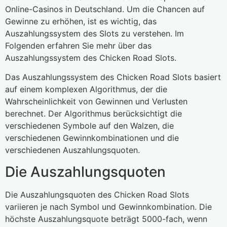
Online-Casinos in Deutschland. Um die Chancen auf
Gewinne zu erhöhen, ist es wichtig, das
Auszahlungssystem des Slots zu verstehen. Im
Folgenden erfahren Sie mehr über das
Auszahlungssystem des Chicken Road Slots.
Das Auszahlungssystem des Chicken Road Slots basiert
auf einem komplexen Algorithmus, der die
Wahrscheinlichkeit von Gewinnen und Verlusten
berechnet. Der Algorithmus berücksichtigt die
verschiedenen Symbole auf den Walzen, die
verschiedenen Gewinnkombinationen und die
verschiedenen Auszahlungsquoten.
Die Auszahlungsquoten
Die Auszahlungsquoten des Chicken Road Slots
variieren je nach Symbol und Gewinnkombination. Die
höchste Auszahlungsquote beträgt 5000-fach, wenn