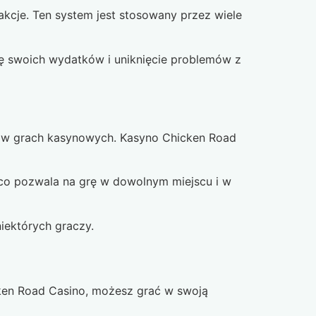
kcje. Ten system jest stosowany przez wiele
ę swoich wydatków i uniknięcie problemów z
ć w grach kasynowych. Kasyno Chicken Road
, co pozwala na grę w dowolnym miejscu i w
iektórych graczy.
icken Road Casino, możesz grać w swoją