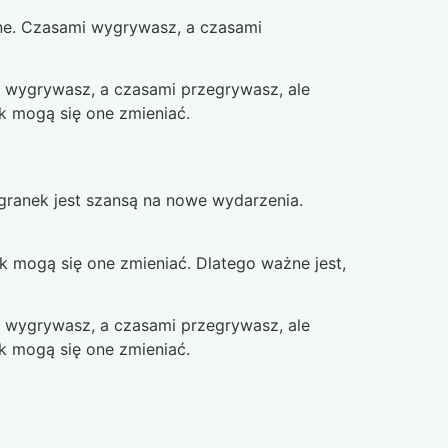
óżne. Czasami wygrywasz, a czasami
 wygrywasz, a czasami przegrywasz, ale
ak mogą się one zmieniać.
granek jest szansą na nowe wydarzenia.
k mogą się one zmieniać. Dlatego ważne jest,
 wygrywasz, a czasami przegrywasz, ale
ak mogą się one zmieniać.