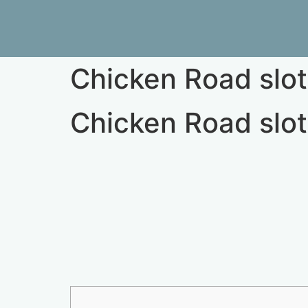
Chicken Road slot
Chicken Road slot