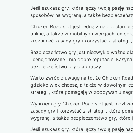
Jeśli szukasz gry, która łączy twoją pasję h
sposobów na wygraną, a także bezpieczeństw
Chicken Road slot jest jedną z najpopularni
online, a także w mobilnych wersjach, co sp
zrozumieć zasady gry i korzystać z strategi
Bezpieczeństwo gry jest niezwykle ważne dla
licencjonowane i ma dobre reputację. Kasyna
bezpieczeństwo gry dla graczy.
Warto zwrócić uwagę na to, że Chicken Road 
gdziekolwiek chcesz, a także w dowolnym cz
strategii, które pomagają w zdobywaniu nagr
Wynikiem gry Chicken Road slot jest możliw
zasady gry i korzystać z strategii, które po
wygraną, a także bezpieczeństwo gry, które 
Jeśli szukasz gry, która łączy twoją pasję h