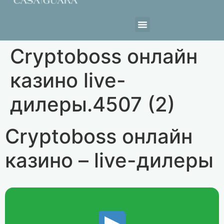
Estrutura da Casa
Cryptoboss онлайн
казино live-
дилеры.4507 (2)
Cryptoboss онлайн
казино – live-дилеры