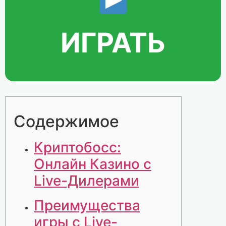
ИГРАТЬ
Содержимое
Криптобосс:
Онлайн Казино с
Live-Дилерами
Преимущества
игры с Live-