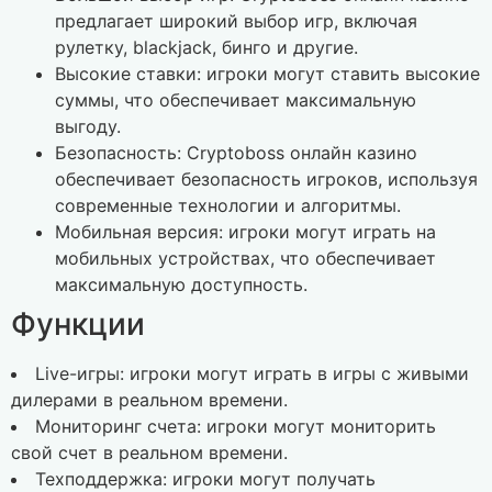
предлагает широкий выбор игр, включая
рулетку, blackjack, бинго и другие.
Высокие ставки: игроки могут ставить высокие
суммы, что обеспечивает максимальную
выгоду.
Безопасность: Cryptoboss онлайн казино
обеспечивает безопасность игроков, используя
современные технологии и алгоритмы.
Мобильная версия: игроки могут играть на
мобильных устройствах, что обеспечивает
максимальную доступность.
Функции
Live-игры: игроки могут играть в игры с живыми
дилерами в реальном времени.
Мониторинг счета: игроки могут мониторить
свой счет в реальном времени.
Техподдержка: игроки могут получать