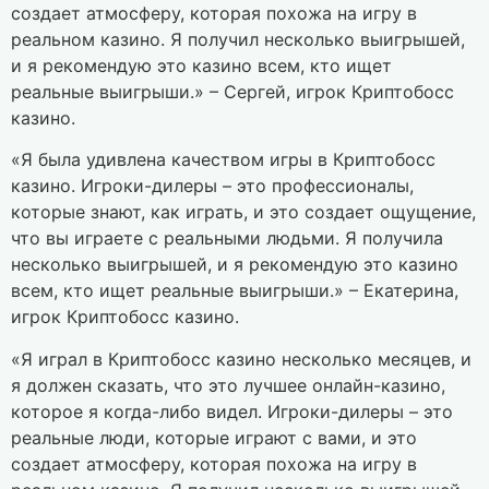
создает атмосферу, которая похожа на игру в
реальном казино. Я получил несколько выигрышей,
и я рекомендую это казино всем, кто ищет
реальные выигрыши.» – Сергей, игрок Криптобосс
казино.
«Я была удивлена качеством игры в Криптобосс
казино. Игроки-дилеры – это профессионалы,
которые знают, как играть, и это создает ощущение,
что вы играете с реальными людьми. Я получила
несколько выигрышей, и я рекомендую это казино
всем, кто ищет реальные выигрыши.» – Екатерина,
игрок Криптобосс казино.
«Я играл в Криптобосс казино несколько месяцев, и
я должен сказать, что это лучшее онлайн-казино,
которое я когда-либо видел. Игроки-дилеры – это
реальные люди, которые играют с вами, и это
создает атмосферу, которая похожа на игру в