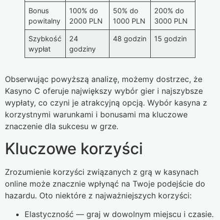
Bonus
100% do
50% do
200% do
powitalny
2000 PLN
1000 PLN
3000 PLN
Szybkość
24
48 godzin
15 godzin
wypłat
godziny
Obserwując powyższą analizę, możemy dostrzec, że
Kasyno C oferuje największy wybór gier i najszybsze
wypłaty, co czyni je atrakcyjną opcją. Wybór kasyna z
korzystnymi warunkami i bonusami ma kluczowe
znaczenie dla sukcesu w grze.
Kluczowe korzyści
Zrozumienie korzyści związanych z grą w kasynach
online może znacznie wpłynąć na Twoje podejście do
hazardu. Oto niektóre z najważniejszych korzyści:
Elastyczność — graj w dowolnym miejscu i czasie.