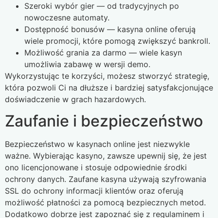
Szeroki wybór gier — od tradycyjnych po
nowoczesne automaty.
Dostępność bonusów — kasyna online oferują
wiele promocji, które pomogą zwiększyć bankroll.
Możliwość grania za darmo — wiele kasyn
umożliwia zabawę w wersji demo.
Wykorzystując te korzyści, możesz stworzyć strategię,
która pozwoli Ci na dłuższe i bardziej satysfakcjonujące
doświadczenie w grach hazardowych.
Zaufanie i bezpieczeństwo
Bezpieczeństwo w kasynach online jest niezwykle
ważne. Wybierając kasyno, zawsze upewnij się, że jest
ono licencjonowane i stosuje odpowiednie środki
ochrony danych. Zaufane kasyna używają szyfrowania
SSL do ochrony informacji klientów oraz oferują
możliwość płatności za pomocą bezpiecznych metod.
Dodatkowo dobrze jest zapoznać się z regulaminem i