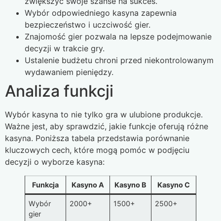
zwiększyć swoje szanse na sukces.
Wybór odpowiedniego kasyna zapewnia
bezpieczeństwo i uczciwość gier.
Znajomość gier pozwala na lepsze podejmowanie
decyzji w trakcie gry.
Ustalenie budżetu chroni przed niekontrolowanym
wydawaniem pieniędzy.
Analiza funkcji
Wybór kasyna to nie tylko gra w ulubione produkcje.
Ważne jest, aby sprawdzić, jakie funkcje oferują różne
kasyna. Poniższa tabela przedstawia porównanie
kluczowych cech, które mogą pomóc w podjęciu
decyzji o wyborze kasyna:
Funkcja
Kasyno A
Kasyno B
Kasyno C
Wybór
2000+
1500+
2500+
gier